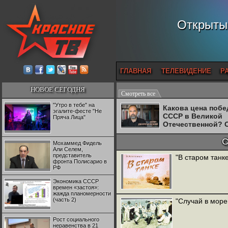
Открытый
ГЛАВНАЯ
ТЕЛЕВИДЕНИЕ
Р
НОВОЕ СЕГОДНЯ
Смотреть все
"Утро в тебе" на
Какова цена поб
эгалите-фесте "Не
СССР в Великой
Пряча Лица"
Отечественной? 
Двуреченский о
потерянной
С
Мохаммед Фидель
революционност
Али Селем,
представитель
"В старом танке
фронта Полисарио в
РФ
Экономика СССР
времен «застоя»:
жажда планомерности
(часть 2)
"Случай в море 
Рост социального
неравенства в 21