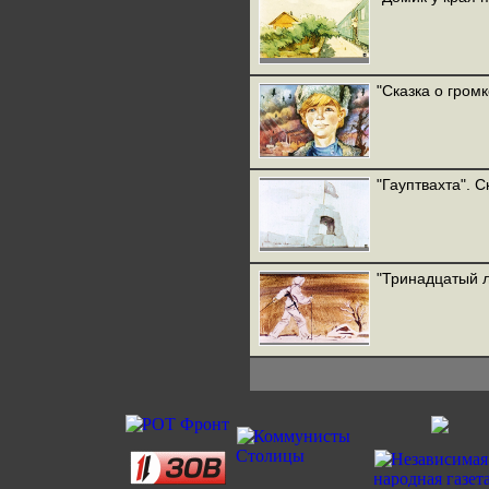
"Сказка о гром
"Гауптвахта". С
"Тринадцатый л