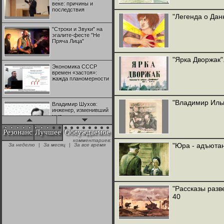
веке: причины и
последствия
"Легенда о Данк
"Строки и Звуки" на
эгалите-фесте "Не
Пряча Лица"
"Ярка Дворжак"
Экономика СССР
времен «застоя»:
жажда планомерности
"Владимир Ильи
Владимир Шухов:
инженер, изменивший
мир
Резонанс
Лучшее
Обсуждаемое
комментариев:
"Аркадий Коц" на
"Юра - адъютан
За неделю
|
За месяц
|
За все время
эгалите-фесте "Не
Пряча Лица"
Контрапункты
глобализации:
"Рассказы разв
геополитэкономическ
40
ий анализ
100 лет Ноябрьской
революции в