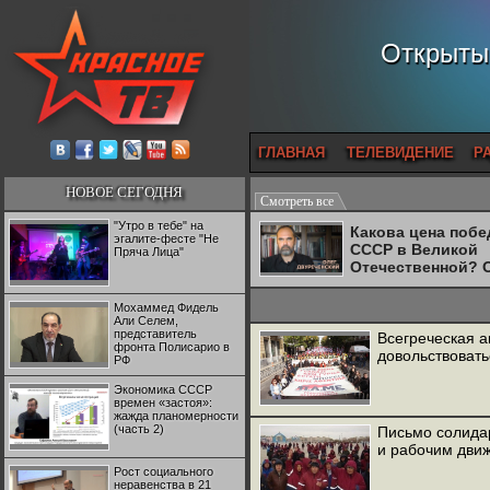
Открытый
ГЛАВНАЯ
ТЕЛЕВИДЕНИЕ
Р
НОВОЕ СЕГОДНЯ
Смотреть все
"Утро в тебе" на
Какова цена поб
эгалите-фесте "Не
СССР в Великой
Пряча Лица"
Отечественной? 
Двуреченский о
потерянной
Мохаммед Фидель
революционност
Али Селем,
представитель
Всегреческая 
фронта Полисарио в
довольствовать
РФ
Экономика СССР
времен «застоя»:
жажда планомерности
(часть 2)
Письмо солида
и рабочим дви
Рост социального
неравенства в 21