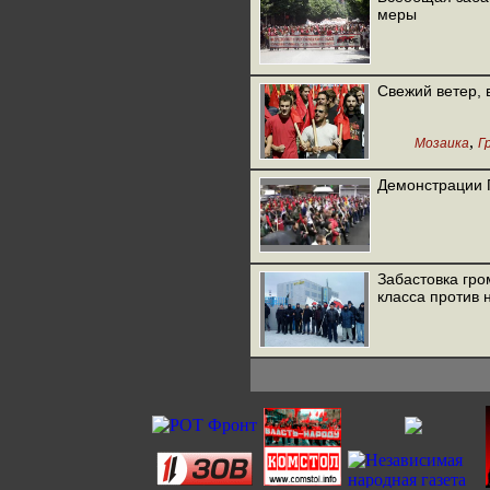
меры
Свежий ветер, 
,
Мозаика
Г
Демонстрации 
Забастовка гро
класса против 