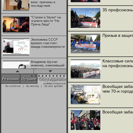
веке: причины и
последствия
35 профсоюзны
"Строки и Звуки" на
эгалите-фесте "Не
Пряча Лица"
Призыв в защит
Экономика СССР
времен «застоя»:
жажда планомерности
Классовые силы
Владимир Шухов:
на профсоюзны
инженер, изменивший
мир
Резонанс
Лучшее
Обсуждаемое
комментариев:
"Аркадий Коц" на
Всеобщая забас
За неделю
|
За месяц
|
За все время
эгалите-фесте "Не
чем 70-и город
Пряча Лица"
Контрапункты
глобализации:
Всеобщая забас
геополитэкономическ
ий анализ
100 лет Ноябрьской
революции в