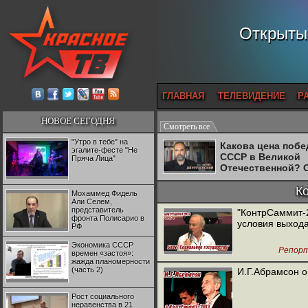
Открытый
ГЛАВНАЯ
ТЕЛЕВИДЕНИЕ
Р
НОВОЕ СЕГОДНЯ
Смотреть все
"Утро в тебе" на
Какова цена поб
эгалите-фесте "Не
СССР в Великой
Пряча Лица"
Отечественной? 
Двуреченский о
потерянной
К
Мохаммед Фидель
революционност
Али Селем,
представитель
"КонтрСаммит-2
фронта Полисарио в
условия выхода
РФ
Экономика СССР
Репор
времен «застоя»:
жажда планомерности
(часть 2)
И.Г.Абрамсон 
Рост социального
неравенства в 21