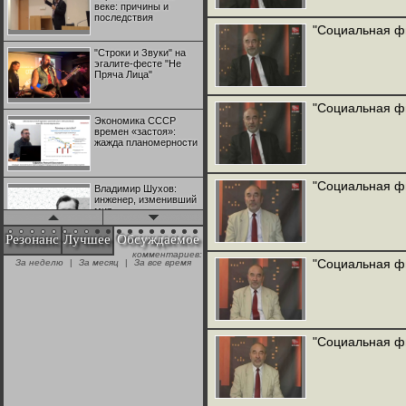
веке: причины и
последствия
"Социальная ф
"Строки и Звуки" на
эгалите-фесте "Не
Пряча Лица"
"Социальная ф
Экономика СССР
времен «застоя»:
жажда планомерности
"Социальная ф
Владимир Шухов:
инженер, изменивший
мир
Резонанс
Лучшее
Обсуждаемое
комментариев:
"Аркадий Коц" на
"Социальная ф
За неделю
|
За месяц
|
За все время
эгалите-фесте "Не
Пряча Лица"
Контрапункты
глобализации:
"Социальная ф
геополитэкономическ
ий анализ
100 лет Ноябрьской
революции в