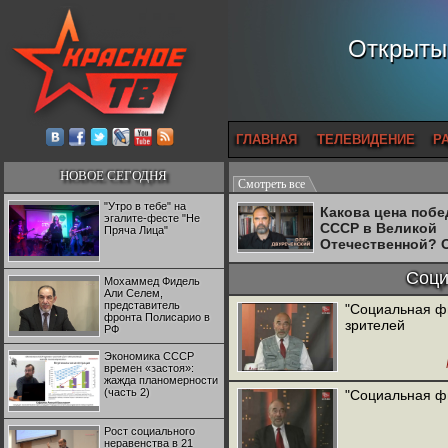
Открытый
ГЛАВНАЯ
ТЕЛЕВИДЕНИЕ
Р
НОВОЕ СЕГОДНЯ
Смотреть все
"Утро в тебе" на
Какова цена поб
эгалите-фесте "Не
СССР в Великой
Пряча Лица"
Отечественной? 
Двуреченский о
потерянной
Соци
Мохаммед Фидель
революционност
Али Селем,
представитель
"Социальная фи
фронта Полисарио в
зрителей
РФ
Экономика СССР
времен «застоя»:
жажда планомерности
(часть 2)
"Социальная ф
Рост социального
неравенства в 21