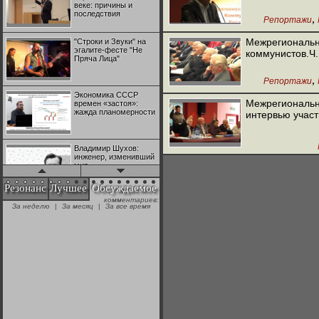
веке: причины и
последствия
,
Репортажи
Межрегиональн
"Строки и Звуки" на
эгалите-фесте "Не
коммунистов.Ч.
Пряча Лица"
,
Репортажи
Экономика СССР
Межрегиональн
времен «застоя»:
жажда планомерности
интервью участ
Владимир Шухов:
инженер, изменивший
мир
Резонанс
Лучшее
Обсуждаемое
комментариев:
"Аркадий Коц" на
За неделю
|
За месяц
|
За все время
эгалите-фесте "Не
Пряча Лица"
Контрапункты
глобализации:
геополитэкономическ
ий анализ
100 лет Ноябрьской
революции в