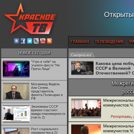
Открытый
ГЛАВНАЯ
ТЕЛЕВИДЕНИЕ
Р
НОВОЕ СЕГОДНЯ
Смотреть все
"Утро в тебе" на
Какова цена поб
эгалите-фесте "Не
СССР в Великой
Пряча Лица"
Отечественной? 
Двуреченский о
потерянной
Межреги
Мохаммед Фидель
революционност
Али Селем,
росс
представитель
фронта Полисарио в
РФ
Межрегиональн
коммунистов.Ч.
Экономика СССР
времен «застоя»:
жажда планомерности
,
Репортажи
(часть 2)
Межрегиональн
Рост социального
коммунистов.Ч.
неравенства в 21