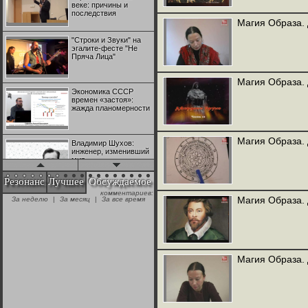
веке: причины и
последствия
Магия Образа. 
"Строки и Звуки" на
эгалите-фесте "Не
Пряча Лица"
Магия Образа. 
Экономика СССР
времен «застоя»:
жажда планомерности
Магия Образа. 
Владимир Шухов:
инженер, изменивший
мир
Резонанс
Лучшее
Обсуждаемое
комментариев:
"Аркадий Коц" на
Магия Образа. 
За неделю
|
За месяц
|
За все время
эгалите-фесте "Не
Пряча Лица"
Контрапункты
глобализации:
Магия Образа. 
геополитэкономическ
ий анализ
100 лет Ноябрьской
революции в