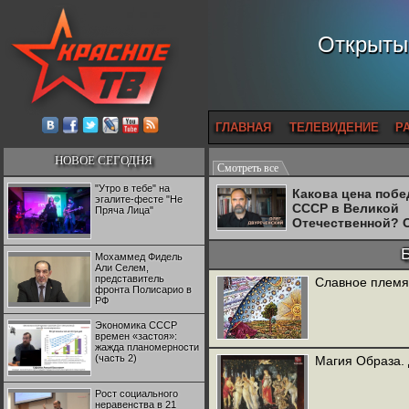
Открытый
ГЛАВНАЯ
ТЕЛЕВИДЕНИЕ
Р
НОВОЕ СЕГОДНЯ
Смотреть все
"Утро в тебе" на
Какова цена поб
эгалите-фесте "Не
СССР в Великой
Пряча Лица"
Отечественной? 
Двуреченский о
потерянной
Мохаммед Фидель
революционност
Али Селем,
представитель
Славное племя 
фронта Полисарио в
РФ
Экономика СССР
времен «застоя»:
жажда планомерности
(часть 2)
Магия Образа. 
Рост социального
неравенства в 21