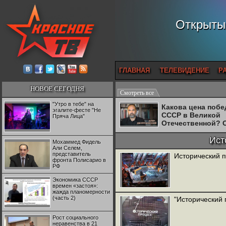
Открытый
ГЛАВНАЯ
ТЕЛЕВИДЕНИЕ
Р
НОВОЕ СЕГОДНЯ
Смотреть все
"Утро в тебе" на
Какова цена поб
эгалите-фесте "Не
СССР в Великой
Пряча Лица"
Отечественной? 
Двуреченский о
потерянной
Ист
Мохаммед Фидель
революционност
Али Селем,
представитель
Исторический п
фронта Полисарио в
РФ
Экономика СССР
времен «застоя»:
жажда планомерности
(часть 2)
"Исторический 
Рост социального
неравенства в 21