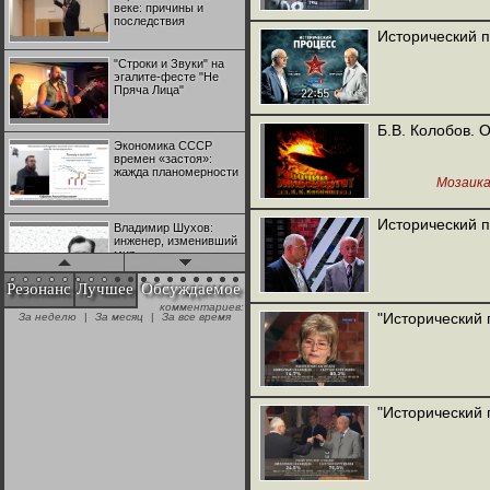
веке: причины и
последствия
Исторический п
"Строки и Звуки" на
эгалите-фесте "Не
Пряча Лица"
Б.В. Колобов. 
Экономика СССР
времен «застоя»:
жажда планомерности
Мозаик
Исторический п
Владимир Шухов:
инженер, изменивший
мир
Резонанс
Лучшее
Обсуждаемое
комментариев:
"Аркадий Коц" на
"Исторический 
За неделю
|
За месяц
|
За все время
эгалите-фесте "Не
Пряча Лица"
Контрапункты
глобализации:
"Исторический 
геополитэкономическ
ий анализ
100 лет Ноябрьской
революции в