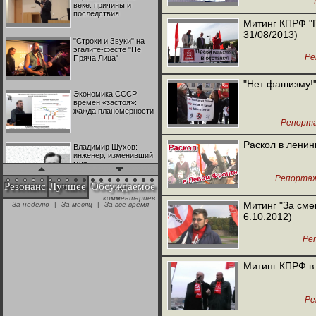
веке: причины и
последствия
Митинг КПРФ "П
31/08/2013)
"Строки и Звуки" на
эгалите-фесте "Не
Ре
Пряча Лица"
"Нет фашизму!"
Экономика СССР
времен «застоя»:
жажда планомерности
Репорт
Раскол в ленин
Владимир Шухов:
инженер, изменивший
мир
Репорта
Резонанс
Лучшее
Обсуждаемое
комментариев:
"Аркадий Коц" на
Митинг "За сме
За неделю
|
За месяц
|
За все время
эгалите-фесте "Не
6.10.2012)
Пряча Лица"
Ре
Контрапункты
глобализации:
Митинг КПРФ в
геополитэкономическ
ий анализ
Ре
100 лет Ноябрьской
революции в