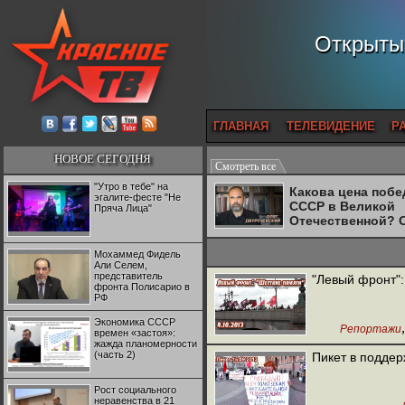
Открытый
ГЛАВНАЯ
ТЕЛЕВИДЕНИЕ
Р
НОВОЕ СЕГОДНЯ
Смотреть все
"Утро в тебе" на
Какова цена поб
эгалите-фесте "Не
СССР в Великой
Пряча Лица"
Отечественной? 
Двуреченский о
потерянной
Мохаммед Фидель
революционност
Али Селем,
представитель
"Левый фронт":
фронта Полисарио в
РФ
Экономика СССР
Репортажи
времен «застоя»:
жажда планомерности
(часть 2)
Пикет в поддер
Рост социального
неравенства в 21