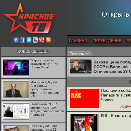
Открытый
ГЛАВНАЯ
ТЕЛЕВИДЕНИЕ
Р
НОВОЕ СЕГОДНЯ
Смотреть все
"Утро в тебе" на
Какова цена поб
эгалите-фесте "Не
СССР в Великой
Пряча Лица"
Отечественной? 
Двуреченский о
потерянной
Мохаммед Фидель
революционност
Али Селем,
представитель
Послание собо
фронта Полисарио в
Папариги в свя
РФ
Чавеса
Экономика СССР
Комму
времен «застоя»:
жажда планомерности
(часть 2)
КПГ: Власть н
Рост социального
неравенства в 21