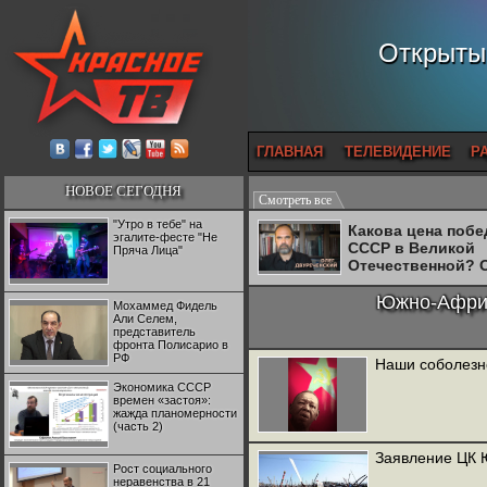
Открытый
ГЛАВНАЯ
ТЕЛЕВИДЕНИЕ
Р
НОВОЕ СЕГОДНЯ
Смотреть все
"Утро в тебе" на
Какова цена поб
эгалите-фесте "Не
СССР в Великой
Пряча Лица"
Отечественной? 
Двуреченский о
потерянной
Южно-Африк
Мохаммед Фидель
революционност
Али Селем,
представитель
фронта Полисарио в
РФ
Наши соболезн
Экономика СССР
времен «застоя»:
жажда планомерности
(часть 2)
Заявление ЦК Ю
Рост социального
неравенства в 21