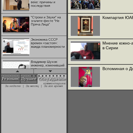
веке: причины и
последствия
Компартия ЮАР
"Строки и Звуки" на
эгалите-фесте "Не
Пряча Лица"
Экономика СССР
Мнение южно-а
времен «застоя»:
жажда планомерности
в Сирии
Владимир Шухов:
инженер, изменивший
Вспоминая о Д
мир
Резонанс
Лучшее
Обсуждаемое
комментариев:
"Аркадий Коц" на
За неделю
|
За месяц
|
За все время
эгалите-фесте "Не
Пряча Лица"
Контрапункты
глобализации:
геополитэкономическ
ий анализ
100 лет Ноябрьской
революции в