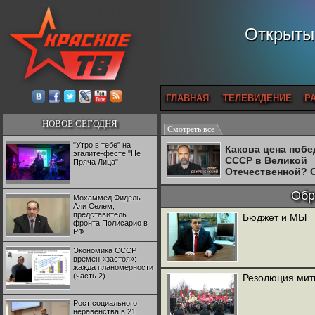
Открытый
ГЛАВНАЯ
ТЕЛЕВИДЕНИЕ
Р
НОВОЕ СЕГОДНЯ
Смотреть все
"Утро в тебе" на
Какова цена поб
эгалите-фесте "Не
СССР в Великой
Пряча Лица"
Отечественной? 
Двуреченский о
потерянной
Обр
Мохаммед Фидель
революционност
Али Селем,
представитель
Бюджет и МЫ
фронта Полисарио в
РФ
Экономика СССР
времен «застоя»:
жажда планомерности
(часть 2)
Резолюция мит
Рост социального
неравенства в 21