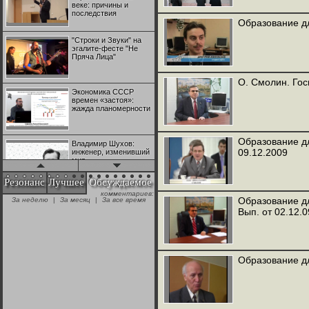
веке: причины и
последствия
Образование дл
"Строки и Звуки" на
эгалите-фесте "Не
Пряча Лица"
О. Смолин. Гос
Экономика СССР
времен «застоя»:
жажда планомерности
Образование дл
Владимир Шухов:
09.12.2009
инженер, изменивший
мир
Резонанс
Лучшее
Обсуждаемое
комментариев:
"Аркадий Коц" на
Образование дл
За неделю
|
За месяц
|
За все время
эгалите-фесте "Не
Вып. от 02.12.0
Пряча Лица"
Контрапункты
глобализации:
Образование дл
геополитэкономическ
ий анализ
100 лет Ноябрьской
революции в