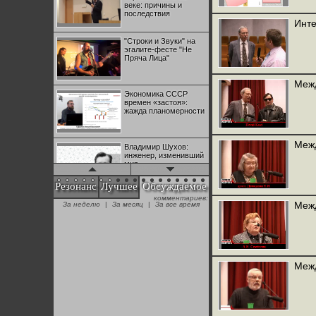
веке: причины и
последствия
Инте
"Строки и Звуки" на
эгалите-фесте "Не
Пряча Лица"
Межд
Экономика СССР
времен «застоя»:
жажда планомерности
Межд
Владимир Шухов:
инженер, изменивший
мир
Резонанс
Лучшее
Обсуждаемое
комментариев:
"Аркадий Коц" на
Межд
За неделю
|
За месяц
|
За все время
эгалите-фесте "Не
Пряча Лица"
Контрапункты
глобализации:
Межд
геополитэкономическ
ий анализ
100 лет Ноябрьской
революции в