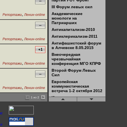
партии РОТ Фронт
--
III Форум левых сил
Академические
,
Репортажи
Ленин-online
монологи на
Патриарших
--
Антикапитализм-2010
Антиклерикализм-2011
,
Репортажи
Ленин-online
Антифашистский форум
в Алчевске 8.05.2015
+1
Внеочередная
чрезвычайная
,
конференция МГО КПРФ
Репортажи
Ленин-online
Второй Форум Левых
--
Сил
Европейская
коммунистическая
,
Репортажи
Ленин-online
встреча 1-2 октября 2012
Итоги госстроительства
1 из 2
в ДНР и ЛНР
КонтрСаммит-2013
Конференция "В.И.Ленин
в современном мире"