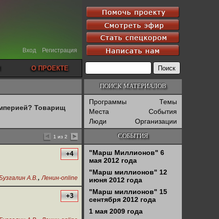
Вход
Регистрация
О ПРОЕКТЕ
ПОИСК МАТЕРИАЛОВ
Программы
Темы
империей? Товарищ
Места
События
Люди
Организации
СОБЫТИЯ
1 из 2
"Марш Миллионов" 6
+4
мая 2012 года
"Марш миллионов" 12
,
Бузгалин А.В.
Ленин-online
июня 2012 года
"Марш миллионов" 15
+3
сентября 2012 года
1 мая 2009 года