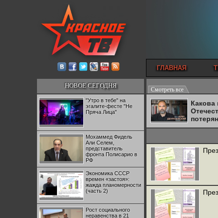
ГЛАВНАЯ
Т
НОВОЕ СЕГОДНЯ
Смотреть все
"Утро в тебе" на
Какова
эгалите-фесте "Не
Отечес
Пряча Лица"
потеря
Мохаммед Фидель
Али Селем,
представитель
През
фронта Полисарио в
РФ
Экономика СССР
времен «застоя»:
жажда планомерности
(часть 2)
През
Рост социального
неравенства в 21