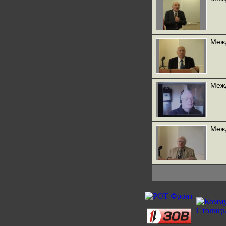
Межд
Межд
Межд