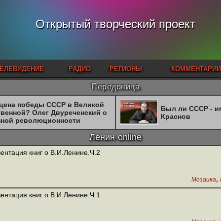
Открытый творческий проект
ЕЛЕВИДЕНИЕ
РАДИО
РЕГИОНЫ
КОММЕНТАРИИ
Передовица
 цена победы СССР в Великой
Был ли СССР - 
твенной? Олег Двуреченский о
Краснов
нной революционности
Ленин-online
ентация книг о В.И.Ленине.Ч.2
,
Мозаика
ентация книг о В.И.Ленине.Ч.1