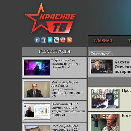
ГЛАВНАЯ
Т
НОВОЕ СЕГОДНЯ
Смотреть все
"Утро в тебе" на
Какова
эгалите-фесте "Не
Отечес
Пряча Лица"
потеря
Мохаммед Фидель
Али Селем,
представитель
Прощ
фронта Полисарио в
РФ
Экономика СССР
времен «застоя»:
жажда планомерности
(часть 2)
Вели
Рост социального
неравенства в 21