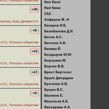
,
 Е.К.
Религия и общество
Noir Desir
Red News
+35
ZAZ
Алферов Ж. И.
,
,
Украина
Киев
Дулуман Е.К.
Базаров И.Б.
+8
Балибалова Д.И.
Батов А.С.
,
 Е.К.
Религия и общество
Бегизов А.В.
Бекман Й.
+13
Болдырев Ю.Ю
Борзыкин М.
,
 Е.К.
Религия и общество
Бортко В.В.
Брехт Бертольт
+17
Бруно Джордано
,
Бузгалин А.В.
 Е.К.
Религия и общество
Бушин В.С.
+9
Валиков Е.
Васильев К.Е.
,
 Е.К.
Религия и общество
Вассерман А.А.