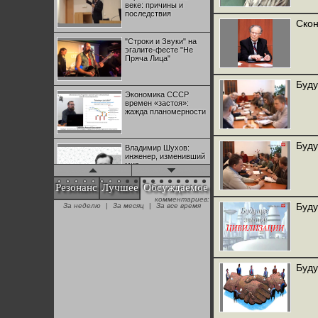
веке: причины и
последствия
Скон
"Строки и Звуки" на
эгалите-фесте "Не
Пряча Лица"
Буду
Экономика СССР
времен «застоя»:
жажда планомерности
Буду
Владимир Шухов:
инженер, изменивший
мир
Резонанс
Лучшее
Обсуждаемое
комментариев:
"Аркадий Коц" на
Буду
За неделю
|
За месяц
|
За все время
эгалите-фесте "Не
Пряча Лица"
Контрапункты
глобализации:
Буду
геополитэкономическ
ий анализ
100 лет Ноябрьской
революции в