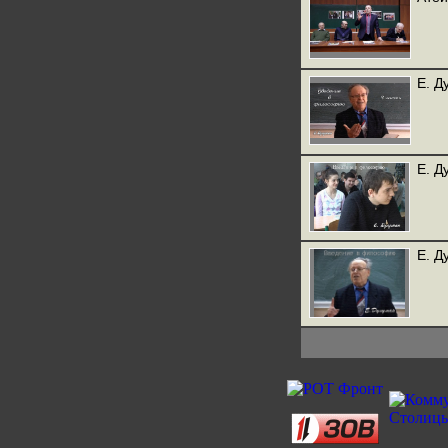
Е. Д
Е. Д
Е. Д