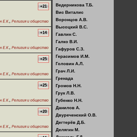
Ведерникова Т.Б.
+21
Вис Виталис
Воронцов А.В.
,
 Е.К.
Религия и общество
Высоцкий В.С.
+14
Гавлин С.
Галко В.И.
,
 Е.К.
Религия и общество
Гафуров С.З.
Герасимов И.М.
+25
Головин А.Л.
Грач Л.И.
,
 Е.К.
Религия и общество
Гренада
+25
Громов Н.Н.
Грук Л.В.
,
Губенко Н.Н.
 Е.К.
Религия и общество
Данилов А.
+20
Двуреченский О.В.
Дегтерёв Д.Б.
,
 Е.К.
Религия и общество
Делягин М.