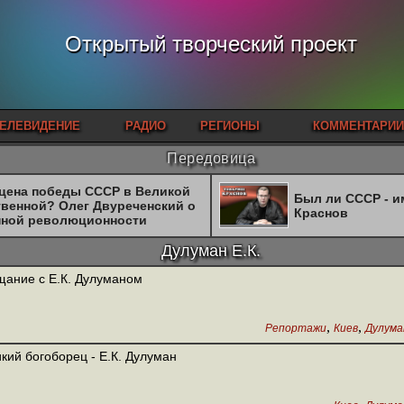
Открытый творческий проект
ЕЛЕВИДЕНИЕ
РАДИО
РЕГИОНЫ
КОММЕНТАРИИ
Передовица
 цена победы СССР в Великой
Был ли СССР - 
твенной? Олег Двуреченский о
Краснов
нной революционности
Дулуман Е.К.
ание с Е.К. Дулуманом
,
,
Репортажи
Киев
Дулуман
кий богоборец - Е.К. Дулуман