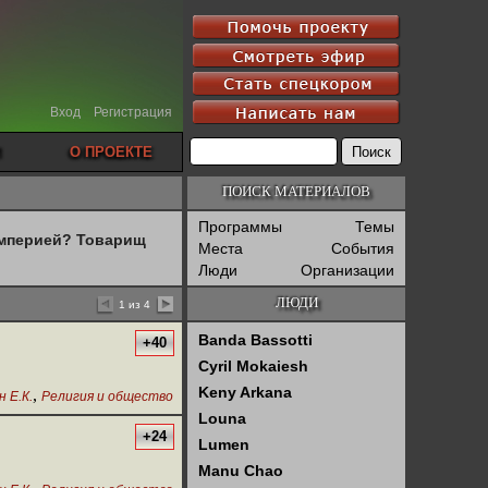
Вход
Регистрация
О ПРОЕКТЕ
ПОИСК МАТЕРИАЛОВ
Программы
Темы
империей? Товарищ
Места
События
Люди
Организации
ЛЮДИ
1 из 4
Banda Bassotti
+40
Cyril Mokaiesh
Keny Arkana
,
 Е.К.
Религия и общество
Louna
+24
Lumen
Manu Chao