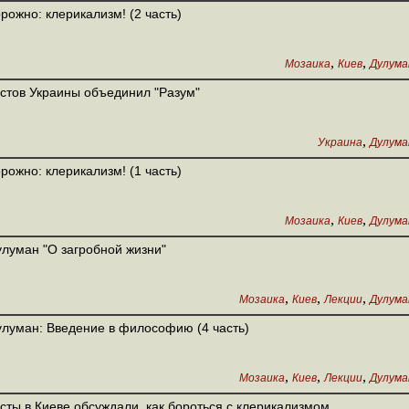
рожно: клерикализм! (2 часть)
,
,
Мозаика
Киев
Дулуман
стов Украины объединил "Разум"
,
Украина
Дулуман
рожно: клерикализм! (1 часть)
,
,
Мозаика
Киев
Дулуман
улуман "О загробной жизни"
,
,
,
Мозаика
Киев
Лекции
Дулуман
улуман: Введение в философию (4 часть)
,
,
,
Мозаика
Киев
Лекции
Дулуман
сты в Киеве обсуждали, как бороться с клерикализмом