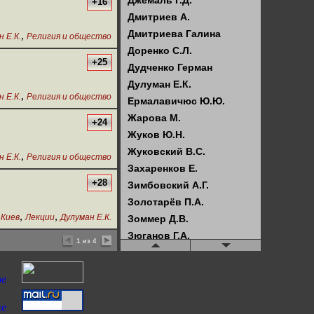
Джемаль Г.Д.
+16
Дмитриев А.
Дмитриева Галина
,
 Е.К.
Религия и общество
Доренко С.Л.
+25
Дудченко Герман
Дулуман Е.К.
,
 Е.К.
Религия и общество
Ермалавичюс Ю.Ю.
Жарова М.
+24
Жуков Ю.Н.
Жуковский В.С.
,
 Е.К.
Религия и общество
Захаренков Е.
+28
Зимбовский А.Г.
Золотарёв П.А.
,
,
,
Киев
Лекции
Дулуман Е.К.
Зоммер Д.В.
Зюганов Г.А.
1 из 4
Илюхин В.И.
Искрова Е.
Кагарлицкий Б.Ю.
Казённов А.С.