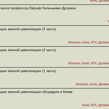
,
Киев
Дулуман
чался профессор Евграф Каленьевич Дулуман
щее земной цивилизации (3 часть)
,
,
,
Мозаика
Киев
КПУ
Дулуман
щее земной цивилизации (2 часть)
,
,
,
Мозаика
Киев
КПУ
Дулуман
щее земной цивилизации (1 часть)
,
,
Мозаика
Киев
Дулуман
щее земной цивилизации обсуждали в Киеве
,
,
Киев
КПУ
Дулуман