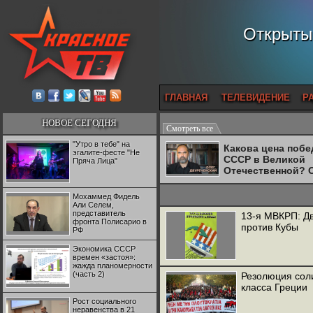
Открытый
ГЛАВНАЯ
ТЕЛЕВИДЕНИЕ
Р
НОВОЕ СЕГОДНЯ
Смотреть все
"Утро в тебе" на
Какова цена поб
эгалите-фесте "Не
СССР в Великой
Пряча Лица"
Отечественной? 
Двуреченский о
потерянной
Мохаммед Фидель
революционност
Али Селем,
представитель
13-я МВКРП: Д
фронта Полисарио в
против Кубы
РФ
Экономика СССР
времен «застоя»:
жажда планомерности
(часть 2)
Резолюция сол
класса Греции
Рост социального
неравенства в 21