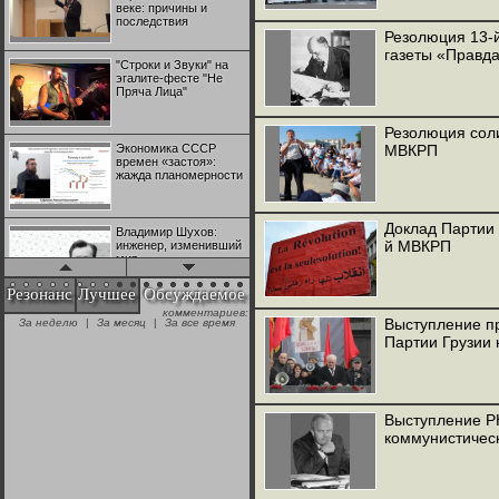
веке: причины и
последствия
Резолюция 13-
газеты «Правд
"Строки и Звуки" на
эгалите-фесте "Не
Пряча Лица"
Резолюция соли
Экономика СССР
МВКРП
времен «застоя»:
жажда планомерности
Доклад Партии 
Владимир Шухов:
й МВКРП
инженер, изменивший
мир
Резонанс
Лучшее
Обсуждаемое
комментариев:
"Аркадий Коц" на
Выступление п
За неделю
|
За месяц
|
За все время
эгалите-фесте "Не
Партии Грузии
Пряча Лица"
Контрапункты
глобализации:
Выступление Р
геополитэкономическ
коммунистическ
ий анализ
100 лет Ноябрьской
революции в