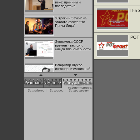
веке: причины и
последствия
II-й
"Строки и Звуки" на
эгалите-фесте "Не
Пряча Лица"
РОТ 
Экономика СССР
времен «застоя»:
жажда планомерности
Владимир Шухов:
инженер, изменивший
мир
Резонанс
Лучшее
Обсуждаемое
комментариев:
"Аркадий Коц" на
За неделю
|
За месяц
|
За все время
эгалите-фесте "Не
Пряча Лица"
Контрапункты
глобализации:
геополитэкономическ
ий анализ
100 лет Ноябрьской
революции в