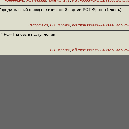
,
,
,
Репортажи
РОТ Фронт
Тюлькин В.А.
II-й Учредительный съезд поли
 Учредительный съезд политической партии РОТ Фронт (1 часть)
,
,
Репортажи
РОТ Фронт
II-й Учредительный съезд поли
ФРОНТ вновь в наступлении
,
РОТ Фронт
II-й Учредительный съезд поли