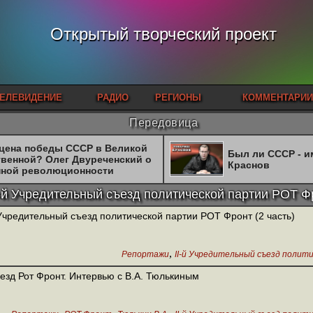
Открытый творческий проект
ЕЛЕВИДЕНИЕ
РАДИО
РЕГИОНЫ
КОММЕНТАРИИ
Передовица
 цена победы СССР в Великой
Был ли СССР - 
твенной? Олег Двуреченский о
Краснов
нной революционности
I-й Учредительный съезд политической партии РОТ Ф
 Учредительный съезд политической партии РОТ Фронт (2 часть)
,
Репортажи
II-й Учредительный съезд поли
ъезд Рот Фронт. Интервью с В.А. Тюлькиным