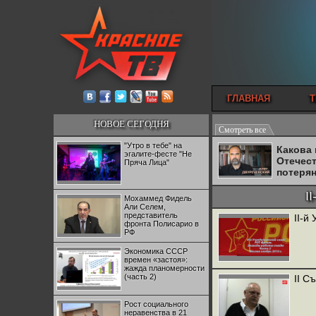
ГЛАВНАЯ
Т
НОВОЕ СЕГОДНЯ
Смотреть все
"Утро в тебе" на
Какова
эгалите-фесте "Не
Отечес
Пряча Лица"
потеря
I
Мохаммед Фидель
Али Селем,
представитель
II-й
фронта Полисарио в
РФ
Экономика СССР
времен «застоя»:
жажда планомерности
(часть 2)
II С
Рост социального
неравенства в 21