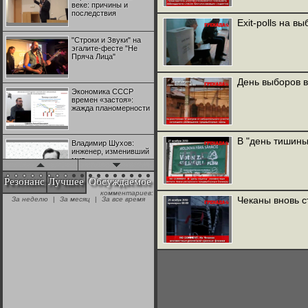
веке: причины и
последствия
Exit-polls на 
"Строки и Звуки" на
эгалите-фесте "Не
Пряча Лица"
День выборов 
Экономика СССР
времен «застоя»:
жажда планомерности
В "день тишины
Владимир Шухов:
инженер, изменивший
мир
Резонанс
Лучшее
Обсуждаемое
комментариев:
"Аркадий Коц" на
Чеканы вновь 
За неделю
|
За месяц
|
За все время
эгалите-фесте "Не
Пряча Лица"
Контрапункты
глобализации:
геополитэкономическ
ий анализ
100 лет Ноябрьской
революции в