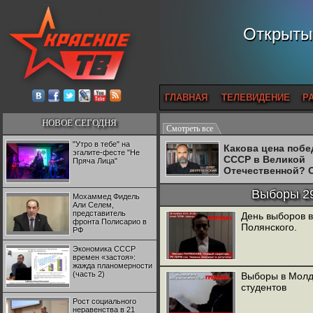
Открытый
ГЛАВНАЯ
ТЕЛЕВИДЕНИЕ
Р
НОВОЕ СЕГОДНЯ
Смотреть все
"Утро в тебе" на
Какова цена поб
эгалите-фесте "Не
СССР в Великой
Пряча Лица"
Отечественной? 
Двуреченский о
потерянной
Выборы 29
Мохаммед Фидель
революционност
Али Селем,
представитель
День выборов 
фронта Полисарио в
Полянского.
РФ
Экономика СССР
времен «застоя»:
жажда планомерности
(часть 2)
Выборы в Молд
студентов
Рост социального
неравенства в 21