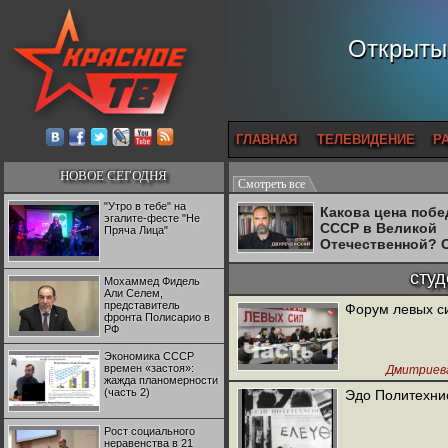
Открытый
ГЛАВНАЯ
ТЕЛЕВИДЕНИЕ
Р
НОВОЕ СЕГОДНЯ
Смотреть все
"Утро в тебе" на
Какова цена поб
эгалите-фесте "Не
СССР в Великой
Пряча Лица"
Отечественной? 
Двуреченский о
потерянной
сту
Мохаммед Фидель
революционност
Али Селем,
представитель
Форум левых си
фронта Полисарио в
РФ
Экономика СССР
времен «застоя»:
Дмитриев
жажда планомерности
Удальц
(часть 2)
Эдо Политехнио
студенты-а
,
Лакеев В.И.
Рост социального
неравенства в 21