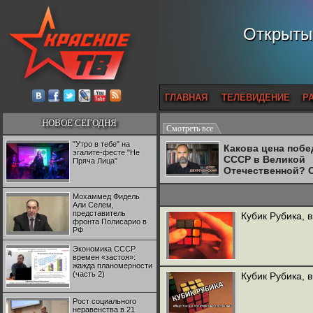
Открытый
ГЛАВНАЯ
ТЕЛЕВИДЕНИЕ
Р
НОВОЕ СЕГОДНЯ
Смотреть все
"Утро в тебе" на
Какова цена поб
эгалите-фесте "Не
СССР в Великой
Пряча Лица"
Отечественной? 
Двуреченский о
потерянной
Мохаммед Фидель
революционност
Али Селем,
представитель
Кубик Рубика, 
фронта Полисарио в
РФ
Экономика СССР
времен «застоя»:
жажда планомерности
(часть 2)
Кубик Рубика, 
Рост социального
неравенства в 21