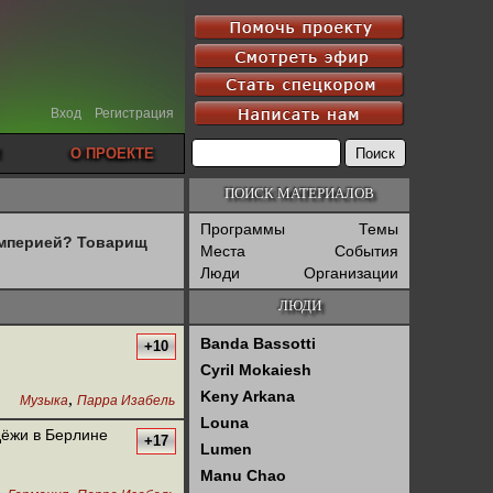
Вход
Регистрация
О ПРОЕКТЕ
ПОИСК МАТЕРИАЛОВ
Программы
Темы
империей? Товарищ
Места
События
Люди
Организации
ЛЮДИ
Banda Bassotti
+10
Cyril Mokaiesh
Keny Arkana
,
Музыка
Парра Изабель
Louna
дёжи в Берлине
+17
Lumen
Manu Chao