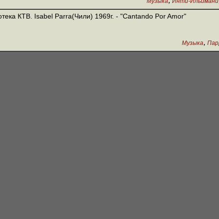
,
Музыка
Инти-Ильимани
тека КТВ. Isabel Parra(Чили) 1969г. - "Cantando Por Amor"
,
Музыка
Пар