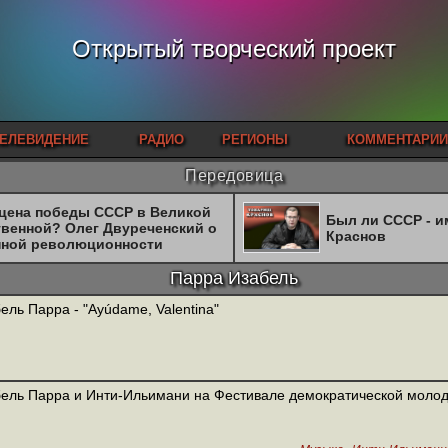
Открытый творческий проект
ЕЛЕВИДЕНИЕ
РАДИО
РЕГИОНЫ
КОММЕНТАРИИ
Передовица
 цена победы СССР в Великой
Был ли СССР - 
твенной? Олег Двуреченский о
Краснов
нной революционности
Парра Изабель
ель Парра - "Ayúdame, Valentina"
ель Парра и Инти-Ильимани на Фестивале демократической моло