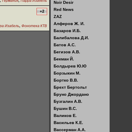
,
,
Германия
Парра Изабель
Noir Desir
Red News
+2
ZAZ
Алферов Ж. И.
,
ра Изабель
Фонотека КТВ
Базаров И.Б.
Балибалова Д.И.
Батов А.С.
Бегизов А.В.
Бекман Й.
Болдырев Ю.Ю
Борзыкин М.
Бортко В.В.
Брехт Бертольт
Бруно Джордано
Бузгалин А.В.
Бушин В.С.
Валиков Е.
Васильев К.Е.
Вассерман А.А.