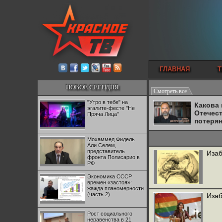
ГЛАВНАЯ
Т
НОВОЕ СЕГОДНЯ
Смотреть все
"Утро в тебе" на
Какова
эгалите-фесте "Не
Отечес
Пряча Лица"
потеря
Мохаммед Фидель
Али Селем,
представитель
Изаб
фронта Полисарио в
РФ
Экономика СССР
времен «застоя»:
жажда планомерности
(часть 2)
Изаб
Рост социального
неравенства в 21