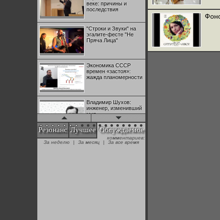
веке: причины и
последствия
Фоно
"Строки и Звуки" на
эгалите-фесте "Не
Пряча Лица"
Экономика СССР
времен «застоя»:
жажда планомерности
Владимир Шухов:
инженер, изменивший
мир
Резонанс
Лучшее
Обсуждаемое
комментариев:
"Аркадий Коц" на
За неделю
|
За месяц
|
За все время
эгалите-фесте "Не
Пряча Лица"
Контрапункты
глобализации:
геополитэкономическ
ий анализ
100 лет Ноябрьской
революции в