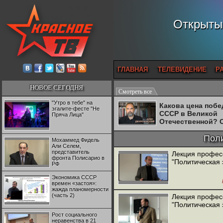
Открытый
ГЛАВНАЯ
ТЕЛЕВИДЕНИЕ
Р
НОВОЕ СЕГОДНЯ
Смотреть все
"Утро в тебе" на
Какова цена поб
эгалите-фесте "Не
СССР в Великой
Пряча Лица"
Отечественной? 
Двуреченский о
потерянной
Поли
Мохаммед Фидель
революционност
Али Селем,
представитель
Лекция професс
фронта Полисарио в
"Политическая
РФ
Экономика СССР
времен «застоя»:
жажда планомерности
(часть 2)
Лекция професс
"Политическая
Рост социального
неравенства в 21