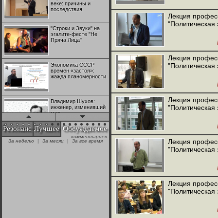
веке: причины и
последствия
Лекция професс
"Политическая
"Строки и Звуки" на
эгалите-фесте "Не
Пряча Лица"
Лекция професс
Экономика СССР
"Политическая
времен «застоя»:
жажда планомерности
Лекция професс
Владимир Шухов:
"Политическая
инженер, изменивший
мир
Резонанс
Лучшее
Обсуждаемое
комментариев:
"Аркадий Коц" на
Лекция професс
За неделю
|
За месяц
|
За все время
эгалите-фесте "Не
"Политическая
Пряча Лица"
Контрапункты
глобализации:
Лекция професс
геополитэкономическ
"Политическая
ий анализ
100 лет Ноябрьской
революции в