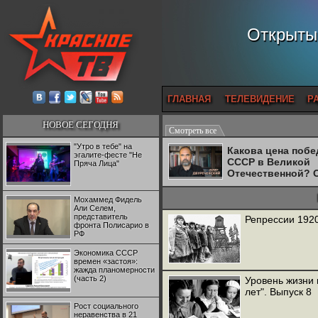
Открытый
ГЛАВНАЯ
ТЕЛЕВИДЕНИЕ
Р
НОВОЕ СЕГОДНЯ
Смотреть все
"Утро в тебе" на
Какова цена поб
эгалите-фесте "Не
СССР в Великой
Пряча Лица"
Отечественной? 
Двуреченский о
потерянной
Мохаммед Фидель
революционност
Али Селем,
представитель
Репрессии 1920-
фронта Полисарио в
РФ
Экономика СССР
времен «застоя»:
жажда планомерности
(часть 2)
Уровень жизни 
лет". Выпуск 8
Рост социального
неравенства в 21