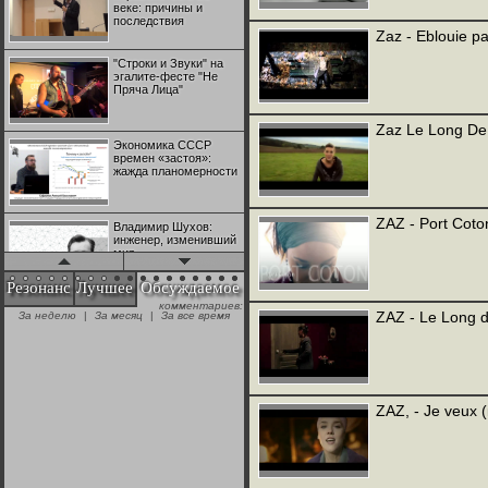
веке: причины и
последствия
Zaz - Eblouie par
"Строки и Звуки" на
эгалите-фесте "Не
Пряча Лица"
Zaz Le Long De
Экономика СССР
времен «застоя»:
жажда планомерности
ZAZ - Port Coto
Владимир Шухов:
инженер, изменивший
мир
Резонанс
Лучшее
Обсуждаемое
комментариев:
"Аркадий Коц" на
ZAZ - Le Long d
За неделю
|
За месяц
|
За все время
эгалите-фесте "Не
Пряча Лица"
Контрапункты
глобализации:
ZAZ, - Je veux 
геополитэкономическ
ий анализ
100 лет Ноябрьской
революции в