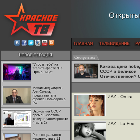
Открытый
ГЛАВНАЯ
ТЕЛЕВИДЕНИЕ
Р
НОВОЕ СЕГОДНЯ
Смотреть все
"Утро в тебе" на
Какова цена поб
эгалите-фесте "Не
СССР в Великой
Пряча Лица"
Отечественной? 
Двуреченский о
потерянной
Мохаммед Фидель
революционност
Али Селем,
представитель
ZAZ - On ira
фронта Полисарио в
РФ
Экономика СССР
времен «застоя»:
жажда планомерности
(часть 2)
ZAZ - La Fee
Рост социального
неравенства в 21