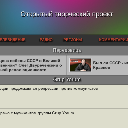
Открытый творческий проект
ЕЛЕВИДЕНИЕ
РАДИО
РЕГИОНЫ
КОММЕНТАРИИ
Передовица
 цена победы СССР в Великой
Был ли СССР - 
твенной? Олег Двуреченский о
Краснов
нной революционности
Grup Yorum
рции продолжаются репрессии против коммунистов
рвью с музыкантом группы Grup Yorum