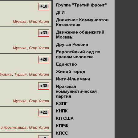
Группа "Третий фронт"
+10
ДГИ
Движение Коммунистов
,
Музыка
Grup Yorum
Казахстана
Движение общежитий
+33
Москвы
Другая Россия
,
Музыка
Grup Yorum
Европейский суд по
правам человека
+28
Единство
Живой город
,
,
Музыка
Турция
Grup Yorum
Инти-Ильимани
+38
Иракская
коммунистическая
партия
,
Музыка
Grup Yorum
КЗПГ
КНПК
+22
КП США
КПРФ
,
 и ярость мира
Grup Yorum
КПСС