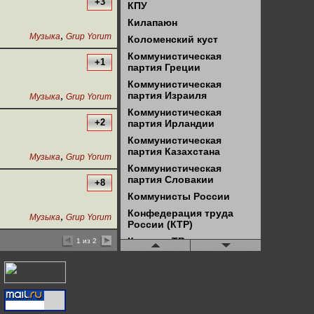
+3
КПУ
Килапаюн
,
Музыка
Grup Yorum
Коломенский куст
Коммунистическая
+1
партия Греции
Коммунистическая
,
партия Израиля
Музыка
Grup Yorum
Коммунистическая
+2
партия Ирландии
Коммунистическая
партия Казахстана
,
Музыка
Grup Yorum
Коммунистическая
партия Словакии
+8
Коммунисты России
Конфедерация труда
,
Музыка
Grup Yorum
России (КТР)
Красное ТВ
1 из 2
Красное ТВ - Чита
Красный университет
ЛКСМ
Левая оппозиция