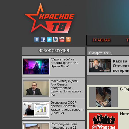
ГЛАВНАЯ
Т
НОВОЕ СЕГОДНЯ
Смотреть все
"Утро в тебе" на
Какова
эгалите-фесте "Не
Отечес
Пряча Лица"
потеря
Мохаммед Фидель
Али Селем,
представитель
В Ту
фронта Полисарио в
РФ
Экономика СССР
времен «застоя»:
жажда планомерности
(часть 2)
Инте
Рост социального
неравенства в 21