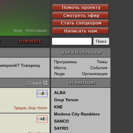
Вход
Регистрация
О ПРОЕКТЕ
ПОИСК МАТЕРИАЛОВ
Программы
Темы
империей? Товарищ
Места
События
Люди
Организации
ОРГАНИЗАЦИИ
1 из 2
ALBA
-2
Grup Yorum
KNE
,
Турция
Grup Yorum
Modena City Ramblers
+2
SANCO
SAYRO