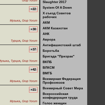
Grup Yorum
Slaughter 2017
System Of A Down
+22
X съезд Советов
рабочих
,
Музыка
Grup Yorum
АКМ
АКМ Казахстан
+30
АНК
Аврора
,
Турция
Grup Yorum
Антифашистский штаб
+37
Боротьба
Бригада "Призрак"
,
,
Музыка
Турция
Grup Yorum
ВКПБ
ВЛКСМ
+42
ВМГБ
Всемирная Федерация
,
Музыка
Grup Yorum
Профсоюзов
Всемирный Совет Мира
+21
Всероссийская
конфедерация труда
,
Музыка
Grup Yorum
Голос женщин