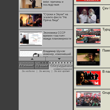
веке: причины и
последствия
Çev 
"Строки и Звуки" на
эгалите-фесте "Не
Пряча Лица"
Турц
Экономика СССР
времен «застоя»:
жажда планомерности
Памя
Владимир Шухов:
инженер, изменивший
мир
Резонанс
Лучшее
Обсуждаемое
комментариев:
"Аркадий Коц" на
В па
За неделю
|
За месяц
|
За все время
эгалите-фесте "Не
Пряча Лица"
Контрапункты
глобализации:
Grup
геополитэкономическ
ий анализ
100 лет Ноябрьской
революции в