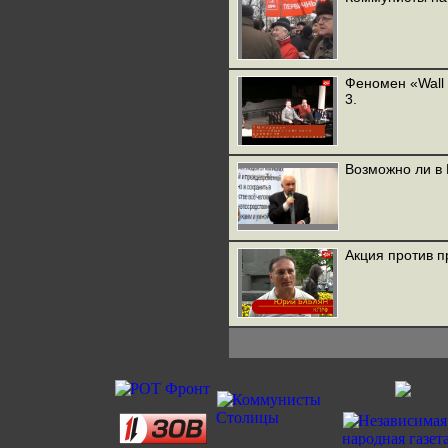
Феномен «Wall 
3.
Возможно ли в 
Акция против 