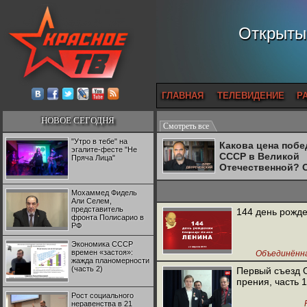
Открытый
ГЛАВНАЯ
ТЕЛЕВИДЕНИЕ
Р
НОВОЕ СЕГОДНЯ
Смотреть все
"Утро в тебе" на
Какова цена поб
эгалите-фесте "Не
СССР в Великой
Пряча Лица"
Отечественной? 
Двуреченский о
потерянной
Мохаммед Фидель
революционност
Али Селем,
представитель
144 день рожд
фронта Полисарио в
РФ
Экономика СССР
времен «застоя»:
Объединённа
жажда планомерности
(часть 2)
Первый съезд 
прения, часть 1
Рост социального
неравенства в 21