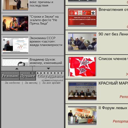
веке: причины и
последствия
Мити
Впечатления о
"Строки и Звуки" на
эгалите-фесте "Не
Пряча Лица"
90 лет без Лени
Меж
Экономика СССР
времен «застоя»:
жажда планомерности
Список членов
Владимир Шухов:
инженер, изменивший
мир
У
Резонанс
Лучшее
Обсуждаемое
комментариев:
"Аркадий Коц" на
КРАСНЫЙ МАРШ
За неделю
|
За месяц
|
За все время
эгалите-фесте "Не
Пряча Лица"
Реп
Контрапункты
Меж
глобализации:
II Форум левых
геополитэкономическ
ий анализ
Репорта
100 лет Ноябрьской
революции в