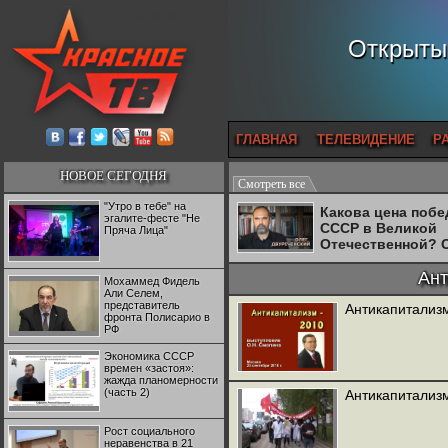
Открытый
ГЛАВНАЯ
ТЕЛЕВИДЕНИЕ
Р
НОВОЕ СЕГОДНЯ
Смотреть все
"Утро в тебе" на
Какова цена поб
эгалите-фесте "Не
СССР в Великой
Пряча Лица"
Отечественной? 
Двуреченский о
потерянной
Ант
Мохаммед Фидель
революционност
Али Селем,
представитель
Антикапитализ
фронта Полисарио в
РФ
Экономика СССР
времен «застоя»:
жажда планомерности
(часть 2)
Антикапитализм
Рост социального
неравенства в 21