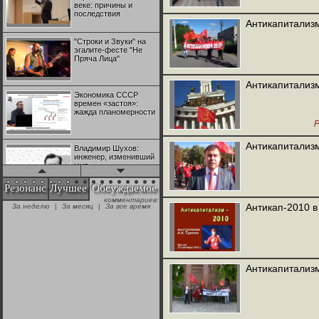
веке: причины и
последствия
Антикапитализм
"Строки и Звуки" на
эгалите-фесте "Не
Пряча Лица"
Антикапитализм
Экономика СССР
времен «застоя»:
жажда планомерности
Антикапитализ
Владимир Шухов:
инженер, изменивший
мир
Резонанс
Лучшее
Обсуждаемое
комментариев:
"Аркадий Коц" на
Антикап-2010 в
За неделю
|
За месяц
|
За все время
эгалите-фесте "Не
Пряча Лица"
Контрапункты
глобализации:
Антикапитализм
геополитэкономическ
ий анализ
100 лет Ноябрьской
революции в