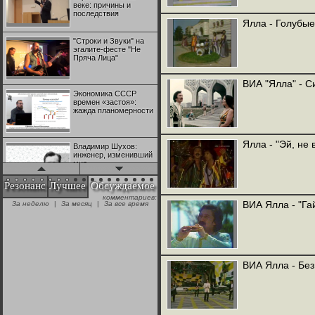
веке: причины и
последствия
Ялла - Голубы
"Строки и Звуки" на
эгалите-фесте "Не
Пряча Лица"
ВИА "Ялла" - С
Экономика СССР
времен «застоя»:
жажда планомерности
Ялла - "Эй, не 
Владимир Шухов:
инженер, изменивший
мир
Резонанс
Лучшее
Обсуждаемое
комментариев:
"Аркадий Коц" на
ВИА Ялла - "Га
За неделю
|
За месяц
|
За все время
эгалите-фесте "Не
Пряча Лица"
Контрапункты
глобализации:
ВИА Ялла - Без
геополитэкономическ
ий анализ
100 лет Ноябрьской
революции в