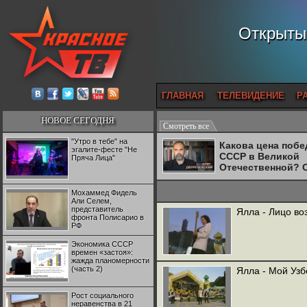
Открытый
ГЛАВНАЯ
ТЕЛЕВИДЕНИЕ
Р
НОВОЕ СЕГОДНЯ
Смотреть все
"Утро в тебе" на
Какова цена поб
эгалите-фесте "Не
СССР в Великой
Пряча Лица"
Отечественной? 
Двуреченский о
потерянной
Мохаммед Фидель
революционност
Али Селем,
представитель
Ялла - Лицо в
фронта Полисарио в
РФ
Экономика СССР
времен «застоя»:
жажда планомерности
(часть 2)
Ялла - Мой Узб
Рост социального
неравенства в 21