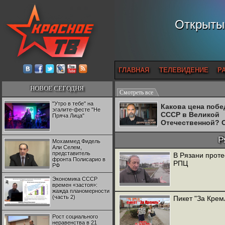
Открытый
ГЛАВНАЯ
ТЕЛЕВИДЕНИЕ
Р
НОВОЕ СЕГОДНЯ
Смотреть все
"Утро в тебе" на
Какова цена поб
эгалите-фесте "Не
СССР в Великой
Пряча Лица"
Отечественной? 
Двуреченский о
потерянной
Р
Мохаммед Фидель
революционност
Али Селем,
представитель
В Рязани проте
фронта Полисарио в
РПЦ
РФ
Экономика СССР
времен «застоя»:
жажда планомерности
(часть 2)
Пикет "За Крем
Рост социального
неравенства в 21