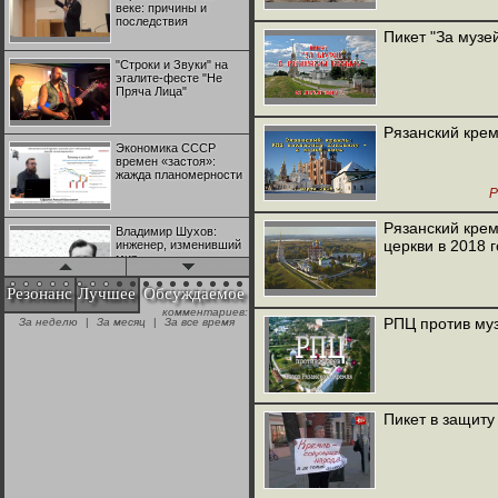
веке: причины и
последствия
Пикет "За музе
"Строки и Звуки" на
эгалите-фесте "Не
Пряча Лица"
Рязанский крем
Экономика СССР
времен «застоя»:
жажда планомерности
Р
Рязанский крем
Владимир Шухов:
церкви в 2018 
инженер, изменивший
мир
Резонанс
Лучшее
Обсуждаемое
комментариев:
"Аркадий Коц" на
РПЦ против муз
За неделю
|
За месяц
|
За все время
эгалите-фесте "Не
Пряча Лица"
Контрапункты
глобализации:
Пикет в защиту
геополитэкономическ
ий анализ
100 лет Ноябрьской
революции в