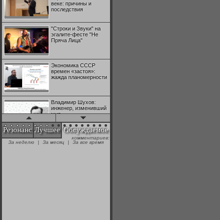
веке: причины и
последствия
"Строки и Звуки" на
эгалите-фесте "Не
Пряча Лица"
Экономика СССР
времен «застоя»:
жажда планомерности
Владимир Шухов:
инженер, изменивший
мир
Резонанс
Лучшее
Обсуждаемое
комментариев:
"Аркадий Коц" на
За неделю
|
За месяц
|
За все время
эгалите-фесте "Не
Пряча Лица"
Контрапункты
глобализации:
геополитэкономическ
ий анализ
100 лет Ноябрьской
революции в