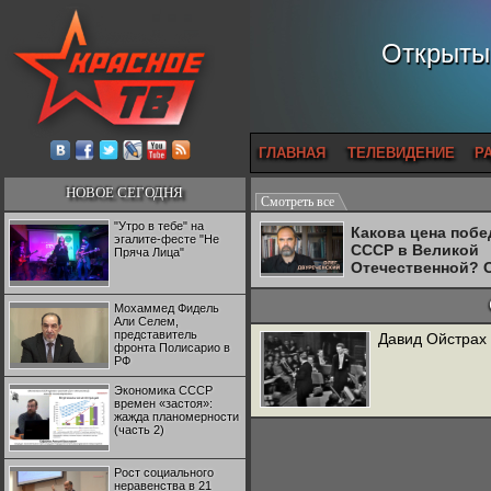
Открытый
ГЛАВНАЯ
ТЕЛЕВИДЕНИЕ
Р
НОВОЕ СЕГОДНЯ
Смотреть все
"Утро в тебе" на
Какова цена поб
эгалите-фесте "Не
СССР в Великой
Пряча Лица"
Отечественной? 
Двуреченский о
потерянной
Мохаммед Фидель
революционност
Али Селем,
представитель
Давид Ойстрах -
фронта Полисарио в
РФ
Экономика СССР
времен «застоя»:
жажда планомерности
(часть 2)
Рост социального
неравенства в 21