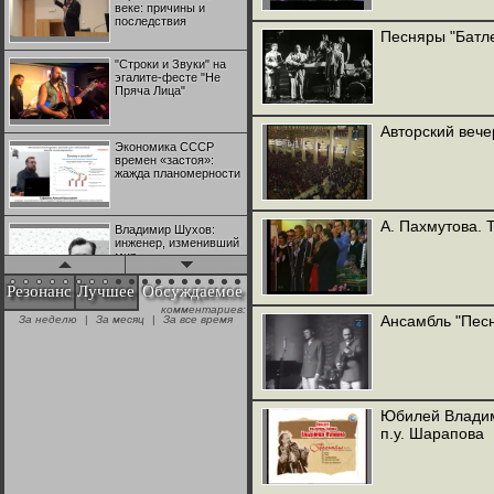
веке: причины и
последствия
Песняры "Батле
"Строки и Звуки" на
эгалите-фесте "Не
Пряча Лица"
Авторский вече
Экономика СССР
времен «застоя»:
жажда планомерности
А. Пахмутова. 
Владимир Шухов:
инженер, изменивший
мир
Резонанс
Лучшее
Обсуждаемое
комментариев:
"Аркадий Коц" на
Ансамбль "Пес
За неделю
|
За месяц
|
За все время
эгалите-фесте "Не
Пряча Лица"
Контрапункты
глобализации:
Юбилей Владим
геополитэкономическ
п.у. Шарапова
ий анализ
100 лет Ноябрьской
революции в