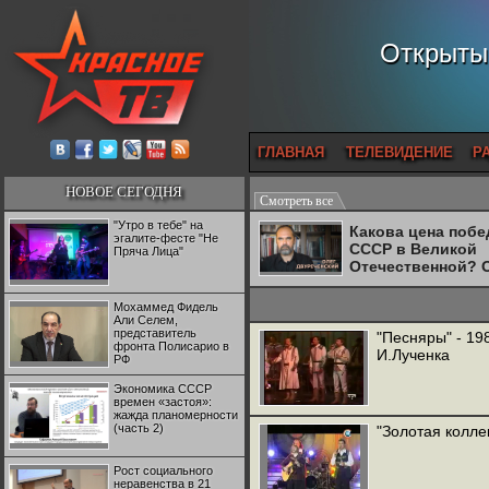
Открытый
ГЛАВНАЯ
ТЕЛЕВИДЕНИЕ
Р
НОВОЕ СЕГОДНЯ
Смотреть все
"Утро в тебе" на
Какова цена поб
эгалите-фесте "Не
СССР в Великой
Пряча Лица"
Отечественной? 
Двуреченский о
потерянной
Мохаммед Фидель
революционност
Али Селем,
представитель
"Песняры" - 19
фронта Полисарио в
И.Лученка
РФ
Экономика СССР
времен «застоя»:
жажда планомерности
(часть 2)
"Золотая колле
Рост социального
неравенства в 21