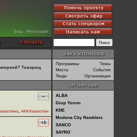
Вход
Регистрация
О ПРОЕКТЕ
ПОИСК МАТЕРИАЛОВ
Программы
Темы
империей? Товарищ
Места
События
Люди
Организации
ОРГАНИЗАЦИИ
ALBA
--
Grup Yorum
KNE
,
азахстана
АКМ Казахстан
Modena City Ramblers
+1
SANCO
SAYRO