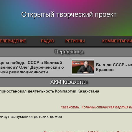
Открытый творческий проект
ЕЛЕВИДЕНИЕ
РАДИО
РЕГИОНЫ
КОММЕНТАРИИ
Передовица
 цена победы СССР в Великой
Был ли СССР - 
твенной? Олег Двуреченский о
Краснов
нной революционности
АКМ Казахстан
приостановил деятельность Компартии Казахстана
,
Казахстан
Коммунистическая партия К
живут выпускники детских домов