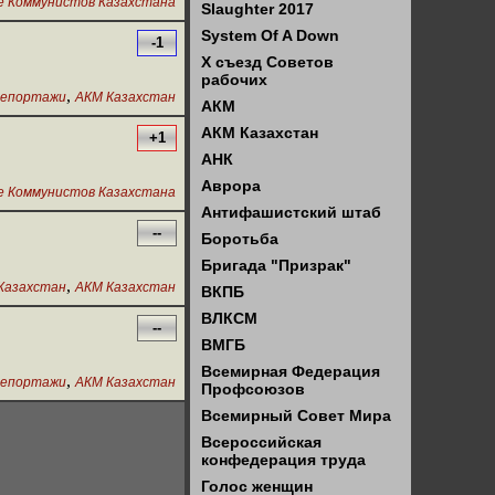
е Коммунистов Казахстана
Slaughter 2017
System Of A Down
-1
X съезд Советов
рабочих
,
епортажи
АКМ Казахстан
АКМ
АКМ Казахстан
+1
АНК
Аврора
е Коммунистов Казахстана
Антифашистский штаб
--
Боротьба
Бригада "Призрак"
,
Казахстан
АКМ Казахстан
ВКПБ
ВЛКСМ
--
ВМГБ
Всемирная Федерация
,
епортажи
АКМ Казахстан
Профсоюзов
Всемирный Совет Мира
Всероссийская
конфедерация труда
Голос женщин