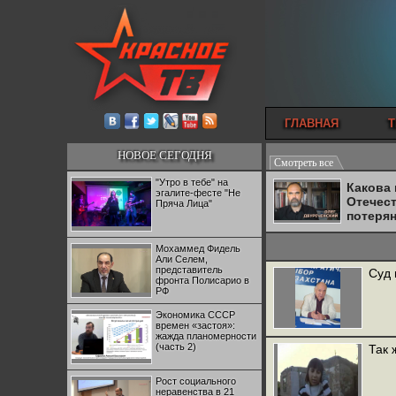
ГЛАВНАЯ
Т
НОВОЕ СЕГОДНЯ
Смотреть все
"Утро в тебе" на
Какова
эгалите-фесте "Не
Отечес
Пряча Лица"
потеря
Мохаммед Фидель
Али Селем,
представитель
Суд 
фронта Полисарио в
РФ
Экономика СССР
времен «застоя»:
жажда планомерности
(часть 2)
Так 
Рост социального
неравенства в 21