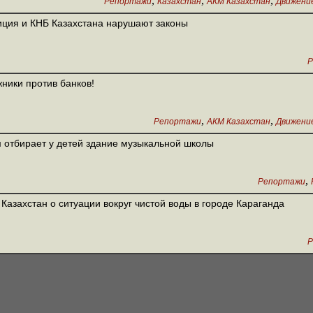
,
,
,
Репортажи
Казахстан
АКМ Казахстан
Движени
ция и КНБ Казахстана нарушают законы
Р
ники против банков!
,
,
Репортажи
АКМ Казахстан
Движени
 отбирает у детей здание музыкальной школы
,
Репортажи
Казахстан о ситуации вокруг чистой воды в городе Караганда
Р