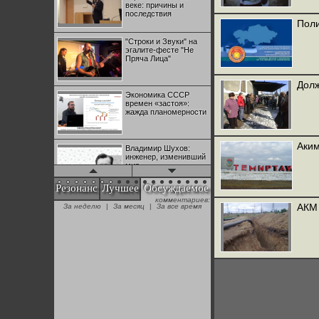
веке: причины и
последствия
Поли
"Строки и Звуки" на
эгалите-фесте "Не
Пряча Лица"
Долж
Экономика СССР
времен «застоя»:
жажда планомерности
Аким
Владимир Шухов:
инженер, изменивший
мир
Резонанс
Лучшее
Обсуждаемое
комментариев:
"Аркадий Коц" на
АКМ 
За неделю
|
За месяц
|
За все время
эгалите-фесте "Не
Пряча Лица"
Контрапункты
глобализации:
геополитэкономическ
ий анализ
100 лет Ноябрьской
революции в