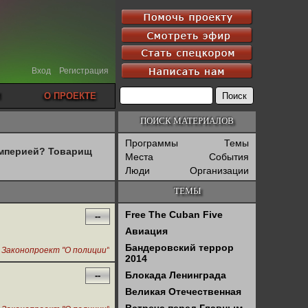
Вход
Регистрация
О ПРОЕКТЕ
ПОИСК МАТЕРИАЛОВ
Программы
Темы
империей? Товарищ
Места
События
Люди
Организации
ТЕМЫ
Free The Cuban Five
--
Авиация
Бандеровский террор
,
Законопроект "О полиции"
2014
Блокада Ленинграда
--
Великая Отечественная