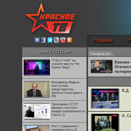
ГЛАВНАЯ
Т
НОВОЕ СЕГОДНЯ
Смотреть все
"Утро в тебе" на
Какова
эгалите-фесте "Не
Отечес
Пряча Лица"
потеря
Мохаммед Фидель
Али Селем,
представитель
В.Д.
фронта Полисарио в
РФ
Экономика СССР
времен «застоя»:
жажда планомерности
(часть 2)
А. С
Рост социального
неравенства в 21