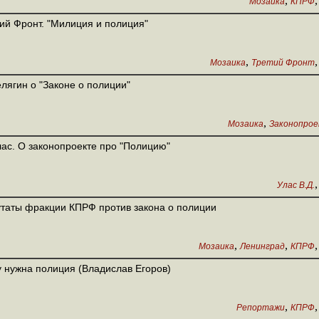
,
Мозаика
КПРФ
ий Фронт. "Милиция и полиция"
,
Мозаика
Третий Фронт
лягин о "Законе о полиции"
,
Мозаика
Законопрое
лас. О законопроекте про "Полицию"
Улас В.Д.
таты фракции КПРФ против закона о полиции
,
,
Мозаика
Ленинград
КПРФ
 нужна полиция (Владислав Егоров)
,
Репортажи
КПРФ