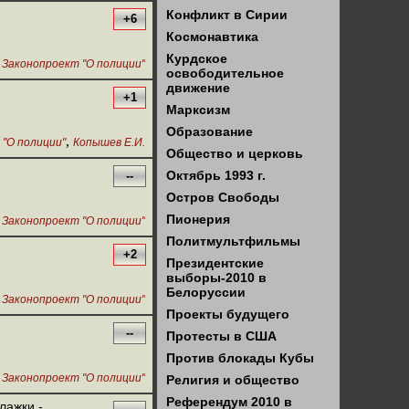
Конфликт в Сирии
+6
Космонавтика
Курдское
,
Законопроект "О полиции"
освободительное
движение
+1
Марксизм
Образование
,
 "О полиции"
Копышев Е.И.
Общество и церковь
Октябрь 1993 г.
--
Остров Свободы
,
Пионерия
Законопроект "О полиции"
Политмультфильмы
+2
Президентские
выборы-2010 в
Белоруссии
Законопроект "О полиции"
Проекты будущего
--
Протесты в США
Против блокады Кубы
,
Законопроект "О полиции"
Религия и общество
Референдум 2010 в
лажки -