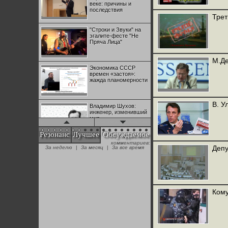
веке: причины и
последствия
Трет
"Строки и Звуки" на
эгалите-фесте "Не
Пряча Лица"
М.Де
Экономика СССР
времен «застоя»:
жажда планомерности
В. У
Владимир Шухов:
инженер, изменивший
мир
Резонанс
Лучшее
Обсуждаемое
комментариев:
"Аркадий Коц" на
Депу
За неделю
|
За месяц
|
За все время
эгалите-фесте "Не
Пряча Лица"
Контрапункты
глобализации:
Кому
геополитэкономическ
ий анализ
100 лет Ноябрьской
революции в