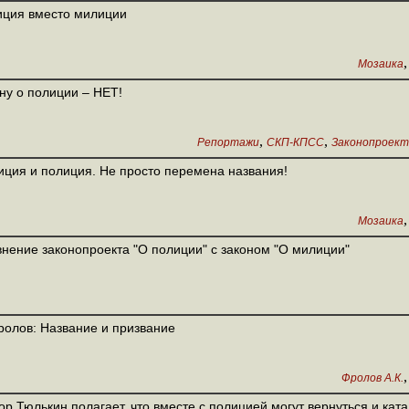
ция вместо милиции
Мозаика
ну о полиции – НЕТ!
,
,
Репортажи
СКП-КПСС
Законопроект
ция и полиция. Не просто перемена названия!
Мозаика
нение законопроекта "О полиции" с законом "О милиции"
ролов: Название и призвание
Фролов А.К.
ор Тюлькин полагает, что вместе с полицией могут вернуться и ката