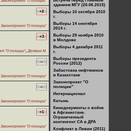
,
Встреча перед Главным
Законопроект "О полиции"
зданием МГУ (20.06.2015)
+2
Выборы 10 октября 2010
г.
Выборы 14 сентября
,
Законопроект "О полиции"
2014 г.
Выборы 29 ноября 2010
+3
в Молдове
Выборы 4 декабря 2011
,
кт "О полиции"
Делягин М.
г.
Выборы президента
--
России (2012)
Забастовка нефтяников
в Казахстане
,
Законопроект "О полиции"
Законопроект "О
полиции"
--
Интернационал
,
Катынь
Законопроект "О полиции"
Кинодокументы о войне
+1
в Афганистане.
Ограниченный
контингент СА в ДРА
,
Законопроект "О полиции"
Конфликт в Ливии (2011)