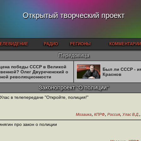
Открытый творческий проект
ЕЛЕВИДЕНИЕ
РАДИО
РЕГИОНЫ
КОММЕНТАРИИ
Передовица
 цена победы СССР в Великой
Был ли СССР - 
твенной? Олег Двуреченский о
Краснов
нной революционности
Законопроект "О полиции"
 Улас в телепередаче "Откройте, полиция!"
,
,
,
Мозаика
КПРФ
Россия
Улас В.Д.
инягин про закон о полиции