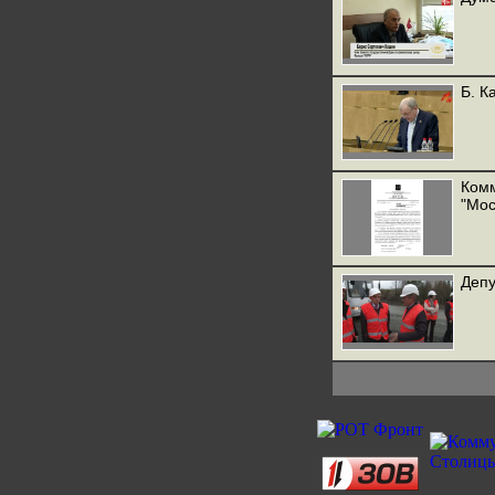
Б. К
Комм
"Мос
Депу