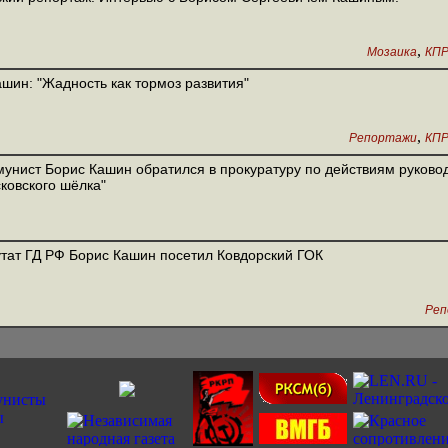
,
Мозаика
КП
ашин: "Жадность как тормоз развития"
,
Репортажи
КП
унист Борис Кашин обратился в прокуратуру по действиям руково
ковского шёлка"
тат ГД РФ Борис Кашин посетил Ковдорский ГОК
Реп