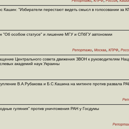
,
,
,
Репортажи
КПРФ
Россия
Кашин
с Кашин: "Избиратели перестают видеть смысл в голосовании за 
н "Об особом статусе" и лишение МГУ и СПбГУ автономии
,
,
,
Репортажи
Москва
КПРФ
Росс
щение Центрального совета движения ЗВОН к руководителям Нац
слевых академий наук Украины
упление В.А.Рубакова и Б.С.Кашина на митинге против развала РА
Реп
одные гуляния" против уничтожения РАН у Госдумы
Репорта