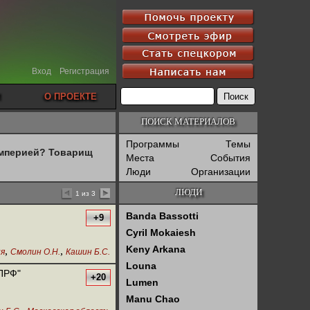
Вход
Регистрация
О ПРОЕКТЕ
ПОИСК МАТЕРИАЛОВ
Программы
Темы
империей? Товарищ
Места
События
Люди
Организации
ЛЮДИ
1 из 3
Banda Bassotti
+9
Cyril Mokaiesh
Keny Arkana
,
,
ия
Смолин О.Н.
Кашин Б.С.
Louna
КПРФ"
+20
Lumen
Manu Chao