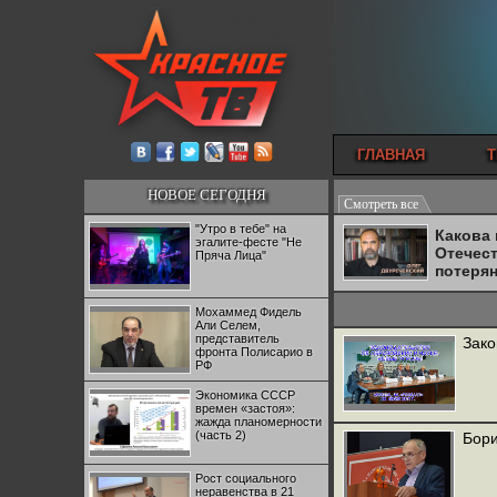
ГЛАВНАЯ
Т
НОВОЕ СЕГОДНЯ
Смотреть все
"Утро в тебе" на
Какова
эгалите-фесте "Не
Отечес
Пряча Лица"
потеря
Мохаммед Фидель
Али Селем,
представитель
Зако
фронта Полисарио в
РФ
Экономика СССР
времен «застоя»:
жажда планомерности
(часть 2)
Бори
Рост социального
неравенства в 21