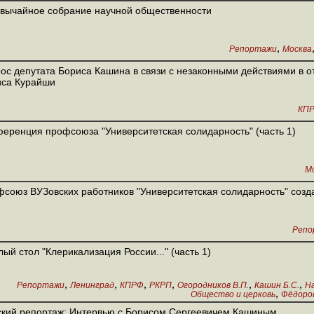
вычайное собрание научной общественности
,
Репортажи
Москва
ос депутата Бориса Кашина в связи с незаконными действиями в 
иса Курайши
КП
еренция профсоюза "Университетская солидарность" (часть 1)
М
союз ВУЗовских работников "Университетская солидарность" созд
Репо
лый стол "Клерикализация России..." (часть 1)
,
,
,
,
,
,
Репортажи
Ленинград
КПРФ
РКРП
Огородников В.П.
Кашин Б.С.
На
,
Общество и церковь
Фёдоров
кий репортаж: Интервью с Борисом Сергеевичем Кашиным.