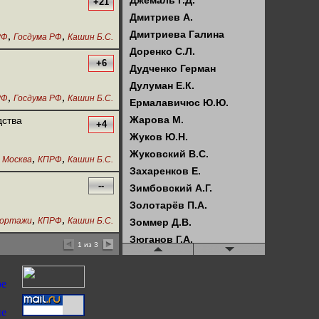
Джемаль Г.Д.
+21
Дмитриев А.
Дмитриева Галина
,
,
РФ
Госдума РФ
Кашин Б.С.
Доренко С.Л.
+6
Дудченко Герман
Дулуман Е.К.
,
,
РФ
Госдума РФ
Кашин Б.С.
Ермалавичюс Ю.Ю.
Жарова М.
дства
+4
Жуков Ю.Н.
Жуковский В.С.
,
,
Москва
КПРФ
Кашин Б.С.
Захаренков Е.
--
Зимбовский А.Г.
Золотарёв П.А.
,
,
ортажи
КПРФ
Кашин Б.С.
Зоммер Д.В.
Зюганов Г.А.
1 из 3
Илюхин В.И.
Искрова Е.
Кагарлицкий Б.Ю.
Казённов А.С.