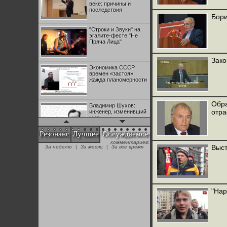
веке: причины и
последствия
Бори
"Строки и Звуки" на
эгалите-фесте "Не
Пряча Лица"
Зако
Экономика СССР
времен «застоя»:
жажда планомерности
Обра
Владимир Шухов:
отра
инженер, изменивший
мир
Резонанс
Лучшее
Обсуждаемое
комментариев:
"Аркадий Коц" на
Выст
За неделю
|
За месяц
|
За все время
эгалите-фесте "Не
Пряча Лица"
Контрапункты
глобализации:
"Нар
геополитэкономическ
ий анализ
100 лет Ноябрьской
революции в