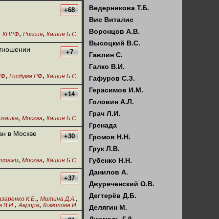
Ведерникова Т.Б.
+68
Вис Виталис
Воронцов А.В.
,
,
,
КПРФ
Россия
Кашин Б.С.
Высоцкий В.С.
отношении
+7
Гавлин С.
Галко В.И.
,
,
РФ
Госдума РФ
Кашин Б.С.
Гафуров С.З.
Герасимов И.М.
+14
Головин А.Л.
Грач Л.И.
,
,
озаика
Москва
Кашин Б.С.
Гренада
ан в Москве
+30
Громов Н.Н.
Грук Л.В.
,
,
Губенко Н.Н.
ртажи
Москва
Кашин Б.С.
Данилов А.
+37
Двуреченский О.В.
Дегтерёв Д.Б.
,
,
заренко К.Б.
Митина Д.А.
,
,
 В.И.
Аврора
Комолова И.
Делягин М.