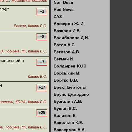
,
 Б.С.
Московская область
Noir Desir
Red News
КПРФ"
+1
ZAZ
Алферов Ж. И.
,
Россия
Кашин Б.С.
Базаров И.Б.
+8
Балибалова Д.И.
Батов А.С.
,
,
ия
Госдума РФ
Кашин Б.С.
Бегизов А.В.
Бекман Й.
иональной и
+3
Болдырев Ю.Ю
Борзыкин М.
Кашин Б.С.
Бортко В.В.
Н
Брехт Бертольт
+17
Бруно Джордано
,
,
Бузгалин А.В.
ортажи
КПРФ
Кашин Б.С.
Бушин В.С.
+25
Валиков Е.
Васильев К.Е.
,
,
жи
Госдума РФ
Кашин Б.С.
Вассерман А.А.