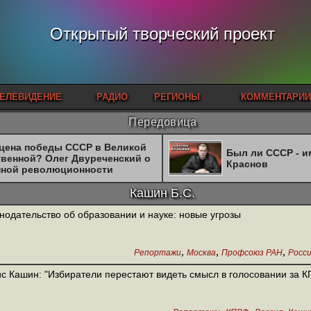
Открытый творческий проект
ЕЛЕВИДЕНИЕ
РАДИО
РЕГИОНЫ
КОММЕНТАРИИ
Передовица
 цена победы СССР в Великой
Был ли СССР - 
твенной? Олег Двуреченский о
Краснов
нной революционности
Кашин Б.С.
нодательство об образовании и науке: новые угрозы
,
,
,
Репортажи
Москва
Профсоюз РАН
Росс
с Кашин: "Избиратели перестают видеть смысл в голосовании за 