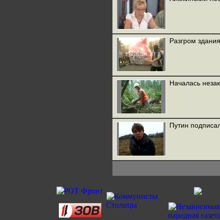
Разгром здани
Началась незак
Путин подписа