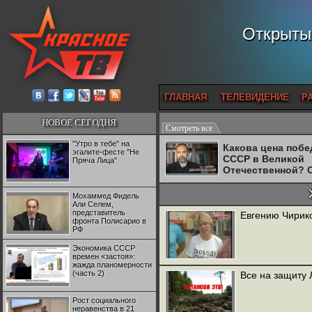
Открытый
ГЛАВНАЯ
ТЕЛЕВИДЕНИЕ
Р
НОВОЕ СЕГОДНЯ
Смотреть все
"Утро в тебе" на
Какова цена поб
эгалите-фесте "Не
СССР в Великой
Пряча Лица"
Отечественной? 
Двуреченский о
потерянной
Мохаммед Фидель
революционност
Али Селем,
представитель
Евгению Чирико
фронта Полисарио в
РФ
Экономика СССР
времен «застоя»:
жажда планомерности
(часть 2)
Все на защиту
Рост социального
неравенства в 21