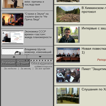
веке: причины и
последствия
В Химкинском 
протокол
"Строки и Звуки" на
эгалите-фесте "Не
Пряча Лица"
Интервью с за
Экономика СССР
времен «застоя»:
жажда планомерности
Новая повестка
Владимир Шухов:
1)
инженер, изменивший
мир
Репо
Резонанс
Лучшее
Обсуждаемое
комментариев:
"Аркадий Коц" на
Пикет "Защити
За неделю
|
За месяц
|
За все время
эгалите-фесте "Не
Пряча Лица"
Контрапункты
глобализации:
Слушания по Х
геополитэкономическ
ий анализ
100 лет Ноябрьской
революции в