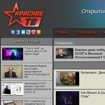
Открытый
ГЛАВНАЯ
ТЕЛЕВИДЕНИЕ
Р
НОВОЕ СЕГОДНЯ
Смотреть все
"Утро в тебе" на
Какова цена поб
эгалите-фесте "Не
СССР в Великой
Пряча Лица"
Отечественной? 
Двуреченский о
потерянной
Мохаммед Фидель
революционност
Али Селем,
представитель
Килапаюн. Ден
фронта Полисарио в
РФ
Экономика СССР
времен «застоя»:
жажда планомерности
(часть 2)
Inti-Illimani & 
Chile"
Рост социального
неравенства в 21