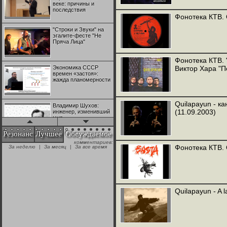
веке: причины и
последствия
Фонотека КТВ. Q
"Строки и Звуки" на
эгалите-фесте "Не
Пряча Лица"
Фонотека КТВ. 
Экономика СССР
Виктор Хара "П
времен «застоя»:
жажда планомерности
Quilapayun - к
Владимир Шухов:
(11.09.2003)
инженер, изменивший
мир
Резонанс
Лучшее
Обсуждаемое
комментариев:
"Аркадий Коц" на
Фонотека КТВ. 
За неделю
|
За месяц
|
За все время
эгалите-фесте "Не
Пряча Лица"
Контрапункты
глобализации:
Quilapayun - A 
геополитэкономическ
ий анализ
100 лет Ноябрьской
революции в