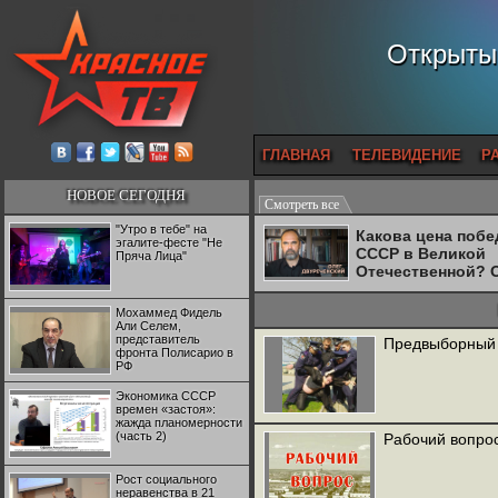
Открытый
ГЛАВНАЯ
ТЕЛЕВИДЕНИЕ
Р
НОВОЕ СЕГОДНЯ
Смотреть все
"Утро в тебе" на
Какова цена поб
эгалите-фесте "Не
СССР в Великой
Пряча Лица"
Отечественной? 
Двуреченский о
потерянной
Мохаммед Фидель
революционност
Али Селем,
представитель
Предвыборный 
фронта Полисарио в
РФ
Экономика СССР
времен «застоя»:
жажда планомерности
(часть 2)
Рабочий вопрос
Рост социального
неравенства в 21