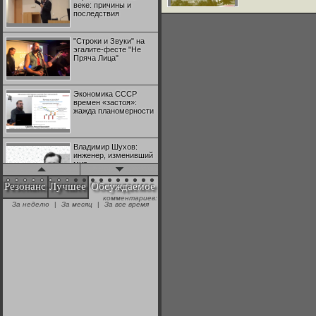
веке: причины и
последствия
"Строки и Звуки" на
эгалите-фесте "Не
Пряча Лица"
Экономика СССР
времен «застоя»:
жажда планомерности
Владимир Шухов:
инженер, изменивший
мир
Резонанс
Лучшее
Обсуждаемое
комментариев:
"Аркадий Коц" на
За неделю
|
За месяц
|
За все время
эгалите-фесте "Не
Пряча Лица"
Контрапункты
глобализации:
геополитэкономическ
ий анализ
100 лет Ноябрьской
революции в