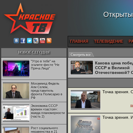
Открытый
ГЛАВНАЯ
ТЕЛЕВИДЕНИЕ
Р
НОВОЕ СЕГОДНЯ
Смотреть все
"Утро в тебе" на
Какова цена поб
эгалите-фесте "Не
СССР в Великой
Пряча Лица"
Отечественной? 
Двуреченский о
потерянной
Мохаммед Фидель
революционност
Али Селем,
представитель
Точка зрения. 
фронта Полисарио в
РФ
Экономика СССР
М
времен «застоя»:
жажда планомерности
(часть 2)
Точка зрения. 
Рост социального
неравенства в 21