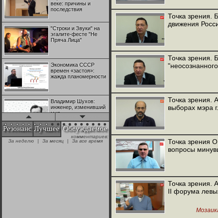
веке: причины и
последствия
Точка зрения. 
движения Росс
"Строки и Звуки" на
эгалите-фесте "Не
Пряча Лица"
Точка зрения. 
Экономика СССР
"неосознанного
времен «застоя»:
жажда планомерности
Точка зрения. 
Владимир Шухов:
выборах мэра г
инженер, изменивший
мир
Резонанс
Лучшее
Обсуждаемое
комментариев:
"Аркадий Коц" на
Точка зрения О
За неделю
|
За месяц
|
За все время
эгалите-фесте "Не
вопросы минув
Пряча Лица"
Контрапункты
глобализации:
Точка зрения. 
геополитэкономическ
II форума левы
ий анализ
Мозаик
100 лет Ноябрьской
революции в