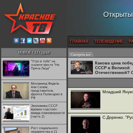
Открытый
ГЛАВНАЯ
ТЕЛЕВИДЕНИЕ
Р
НОВОЕ СЕГОДНЯ
Смотреть все
"Утро в тебе" на
Какова цена поб
эгалите-фесте "Не
СССР в Великой
Пряча Лица"
Отечественной? 
Двуреченский о
потерянной
Мохаммед Фидель
революционност
Али Селем,
представитель
Младший Янук
фронта Полисарио в
РФ
Экономика СССР
времен «застоя»:
жажда планомерности
(часть 2)
С.Доренко. "Ру
Рост социального
неравенства в 21