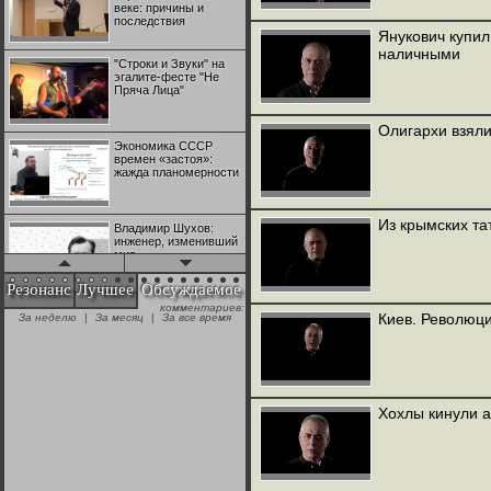
веке: причины и
последствия
Янукович купил
наличными
"Строки и Звуки" на
эгалите-фесте "Не
Пряча Лица"
Олигархи взяли
Экономика СССР
времен «застоя»:
жажда планомерности
Из крымских та
Владимир Шухов:
инженер, изменивший
мир
Резонанс
Лучшее
Обсуждаемое
комментариев:
"Аркадий Коц" на
Киев. Революц
За неделю
|
За месяц
|
За все время
эгалите-фесте "Не
Пряча Лица"
Контрапункты
глобализации:
Хохлы кинули 
геополитэкономическ
ий анализ
100 лет Ноябрьской
революции в