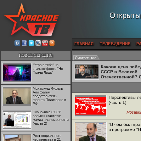
Открытый
ГЛАВНАЯ
ТЕЛЕВИДЕНИЕ
Р
НОВОЕ СЕГОДНЯ
Смотреть все
"Утро в тебе" на
Какова цена поб
эгалите-фесте "Не
СССР в Великой
Пряча Лица"
Отечественной? 
Двуреченский о
потерянной
Мохаммед Фидель
революционност
Али Селем,
представитель
Перспективы л
фронта Полисарио в
(часть 1)
РФ
Экономика СССР
Мозаик
времен «застоя»:
жажда планомерности
(часть 2)
"В чём был пра
в программе "
Рост социального
неравенства в 21