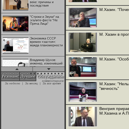
веке: причины и
последствия
М.Хазин. "Поче
"Строки и Звуки" на
эгалите-фесте "Не
Пряча Лица"
М. Хазин в про
Экономика СССР
времен «застоя»:
жажда планомерности
М.Хазин. "Особ
Владимир Шухов:
инженер, изменивший
мир
Резонанс
Лучшее
Обсуждаемое
комментариев:
"Аркадий Коц" на
М.Хазин: "Нельзя
За неделю
|
За месяц
|
За все время
эгалите-фесте "Не
"вечность"
Пряча Лица"
Контрапункты
глобализации:
Венгрия прира
геополитэкономическ
М.Хазина и А.
ий анализ
100 лет Ноябрьской
революции в