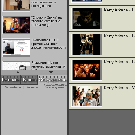
веке: причины и
последствия
Keny Arkana - L
"Строки и Звуки" на
эгалите-фесте "Не
Пряча Лица"
Keny Arkana - 
Экономика СССР
времен «застоя»:
жажда планомерности
Keny Arkana - 
Владимир Шухов:
инженер, изменивший
мир
Резонанс
Лучшее
Обсуждаемое
комментариев:
"Аркадий Коц" на
Keny Arkana - Vi
За неделю
|
За месяц
|
За все время
эгалите-фесте "Не
Пряча Лица"
Контрапункты
глобализации:
геополитэкономическ
ий анализ
100 лет Ноябрьской
революции в