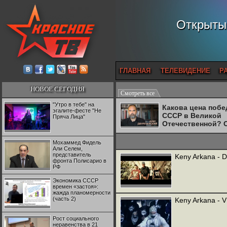
Открытый
ГЛАВНАЯ
ТЕЛЕВИДЕНИЕ
Р
НОВОЕ СЕГОДНЯ
Смотреть все
"Утро в тебе" на
Какова цена поб
эгалите-фесте "Не
СССР в Великой
Пряча Лица"
Отечественной? 
Двуреченский о
потерянной
Мохаммед Фидель
революционност
Али Селем,
представитель
Keny Arkana - De
фронта Полисарио в
РФ
Экономика СССР
времен «застоя»:
жажда планомерности
(часть 2)
Keny Arkana - V
Рост социального
неравенства в 21