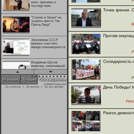
Р
веке: причины и
последствия
Точка зрения. 
"Строки и Звуки" на
эгалите-фесте "Не
М
Пряча Лица"
Против оккупа
Экономика СССР
времен «застоя»:
жажда планомерности
Р
Солидарность 
Владимир Шухов:
инженер, изменивший
мир
Р
Резонанс
Лучшее
Обсуждаемое
комментариев:
"Аркадий Коц" на
День Победы! 
За неделю
|
За месяц
|
За все время
эгалите-фесте "Не
Пряча Лица"
Реп
Контрапункты
глобализации:
Разгон демонст
геополитэкономическ
ий анализ
100 лет Ноябрьской
революции в