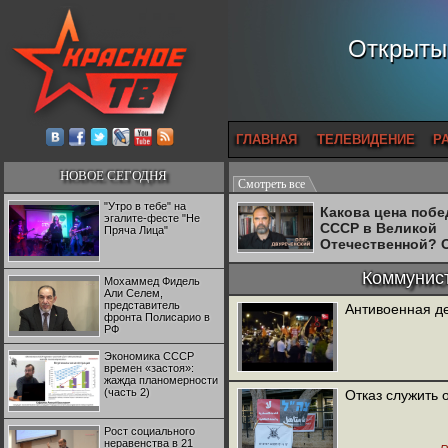
Открытый
ГЛАВНАЯ
ТЕЛЕВИДЕНИЕ
Р
НОВОЕ СЕГОДНЯ
Смотреть все
"Утро в тебе" на
Какова цена поб
эгалите-фесте "Не
СССР в Великой
Пряча Лица"
Отечественной? 
Двуреченский о
потерянной
Коммунист
Мохаммед Фидель
революционност
Али Селем,
представитель
Антивоенная д
фронта Полисарио в
РФ
Экономика СССР
времен «застоя»:
жажда планомерности
(часть 2)
Отказ служить 
Рост социального
неравенства в 21