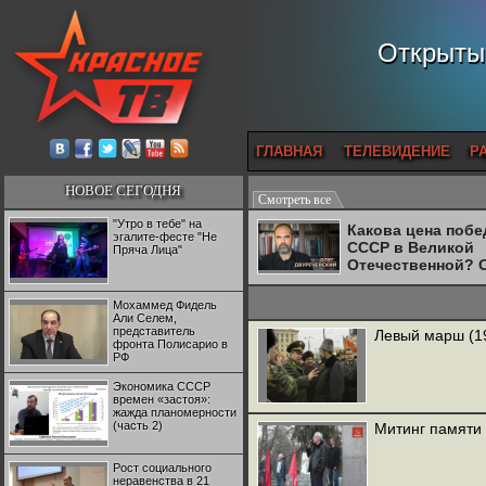
Открытый
ГЛАВНАЯ
ТЕЛЕВИДЕНИЕ
Р
НОВОЕ СЕГОДНЯ
Смотреть все
"Утро в тебе" на
Какова цена поб
эгалите-фесте "Не
СССР в Великой
Пряча Лица"
Отечественной? 
Двуреченский о
потерянной
Мохаммед Фидель
революционност
Али Селем,
представитель
Левый марш (1
фронта Полисарио в
РФ
Экономика СССР
времен «застоя»:
жажда планомерности
(часть 2)
Митинг памяти
Рост социального
неравенства в 21