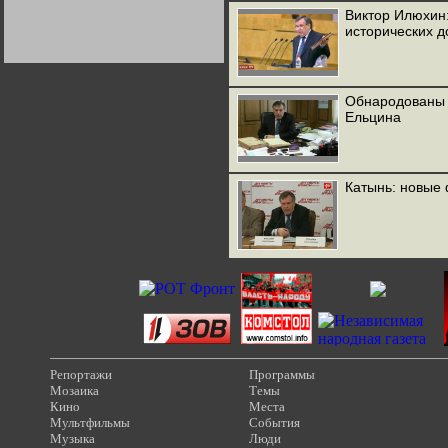
Германии:
Виктор Илюхин
парламентская
исторических д
демократия или
диктатура
пролетариата?
Деятельность
Хрущёва в 50-е годы.
Владимир Соловейчик
Обнародованы 
Ельцина
Какова цена победы
СССР в Великой
Отечественной? Олег
Двуреченский о
потерянной
Катынь: новые
революционности
Репортажи
Программы
Мозаика
Темы
Кино
Места
Мультфильмы
События
Музыка
Люди