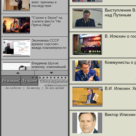
веке: причины и
последствия
Выступление В
над Путиным
"Строки и Звуки" на
эгалите-фесте "Не
Пряча Лица"
В. Илюхин о го
Экономика СССР
времен «застоя»:
жажда планомерности
Коммунисты о 
Владимир Шухов:
инженер, изменивший
мир
Резонанс
Лучшее
Обсуждаемое
комментариев:
"Аркадий Коц" на
В.И. Илюхин: Х
За неделю
|
За месяц
|
За все время
эгалите-фесте "Не
Пряча Лица"
Контрапункты
глобализации:
Виктор Илюхин:
геополитэкономическ
ий анализ
100 лет Ноябрьской
революции в