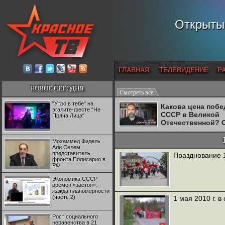
Открытый
ГЛАВНАЯ
ТЕЛЕВИДЕНИЕ
Р
НОВОЕ СЕГОДНЯ
Смотреть все
"Утро в тебе" на
Какова цена поб
эгалите-фесте "Не
СССР в Великой
Пряча Лица"
Отечественной? 
Двуреченский о
потерянной
Мохаммед Фидель
революционност
Али Селем,
представитель
Празднование 1
фронта Полисарио в
РФ
Экономика СССР
времен «застоя»:
жажда планомерности
(часть 2)
1 мая 2010 г. в
Рост социального
неравенства в 21