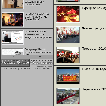
веке: причины и
последствия
Турецкие комму
"Строки и Звуки" на
эгалите-фесте "Не
Пряча Лица"
Демонстрация к
Экономика СССР
времен «застоя»:
жажда планомерности
Первомай 2010
Владимир Шухов:
инженер, изменивший
мир
Резонанс
Лучшее
Обсуждаемое
комментариев:
"Аркадий Коц" на
1 мая 2010 год
За неделю
|
За месяц
|
За все время
эгалите-фесте "Не
Пряча Лица"
Контрапункты
глобализации:
Первое мая 201
геополитэкономическ
ий анализ
100 лет Ноябрьской
революции в