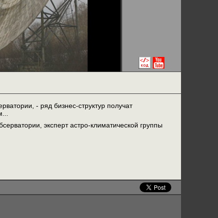
рватории, - ряд бизнес-структур получат
...
серватории, эксперт астро-климатической группы