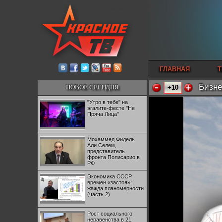
ГЛАВНАЯ
Т
Бизне
НОВОЕ СЕГОДНЯ
+10
"Утро в тебе" на
эгалите-фесте "Не
Пряча Лица"
Мохаммед Фидель
Али Селем,
представитель
фронта Полисарио в
РФ
Экономика СССР
времен «застоя»:
жажда планомерности
(часть 2)
Рост социального
неравенства в 21