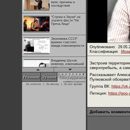
веке: причины и
последствия
"Строки и Звуки" на
эгалите-фесте "Не
Пряча Лица"
Экономика СССР
времен «застоя»:
жажда планомерности
Опубликовано:
29.05.
Классификация:
Моза
Владимир Шухов:
Застроив территорию
инженер, изменивший
сверхприбыль, а сам
мир
Рассказывает Алекса
Резонанс
Лучшее
Обсуждаемое
Пулковской обсерват
комментариев:
"Аркадий Коц" на
За неделю
|
За месяц
|
За все время
эгалите-фесте "Не
Группа ВК:
https://v
Пряча Лица"
Петиция:
https://goo
Контрапункты
глобализации:
геополитэкономическ
Добавить коммент
ий анализ
100 лет Ноябрьской
революции в