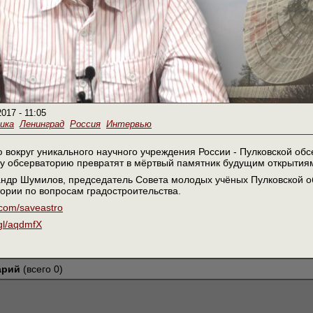
2017 - 11:05
ика
Ленинград
Россия
Интервью
 вокруг уникального научного учреждения России - Пулковской обсе
у обсерваторию превратят в мёртвый памятник будущим открытиям
ндр Шумилов, председатель Совета молодых учёных Пулковской об
ории по вопросам градостроительства.
k.com/saveastro
.gl/aqdmfX
арий
(всего 0)