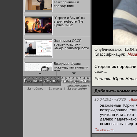
веке: причины и
последствия
"Строки и Звуки" на
эгалите-фесте "Не
Пряча Лица"
Экономика СССР
времен «застоя»:
жажда планомерности
Опубликовано:
15.04.
Классификация:
Моза
Владимир Шухов:
Сторонник передачи 
инженер, изменивший
свой...
мир
Реплика Юрия Нерс
Резонанс
Лучшее
Обсуждаемое
комментариев:
"Аркадий Коц" на
За неделю
|
За месяц
|
За все время
эгалите-фесте "Не
Добавить коммент
Пряча Лица"
16.04.2017 - 20:20
Ник
Уважаемый Юрий А
Контрапункты
истории,зашел сли
глобализации:
учителя или это в 
геополитэкономическ
далеко падает-како
ий анализ
сомневаюсь -сидеть
Ответить
100 лет Ноябрьской
революции в