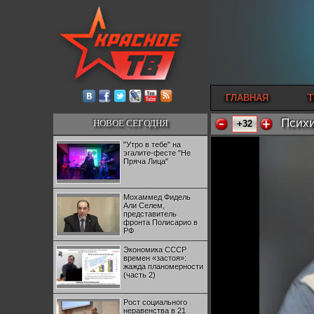
ГЛАВНАЯ
Т
Психи
НОВОЕ СЕГОДНЯ
+32
"Утро в тебе" на
эгалите-фесте "Не
Пряча Лица"
Мохаммед Фидель
Али Селем,
представитель
фронта Полисарио в
РФ
Экономика СССР
времен «застоя»:
жажда планомерности
(часть 2)
Рост социального
неравенства в 21