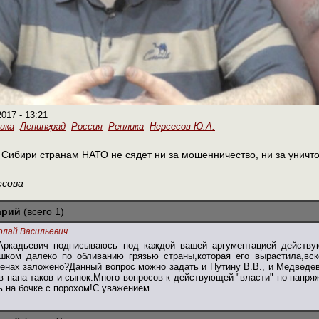
2017 - 13:21
ика
Ленинград
Россия
Реплика
Нерсесов Ю.А.
Сибири странам НАТО не сядет ни за мошенничество, ни за уничто
есова
арий
(всего 1)
олай Васильевич.
ркадьевич подписываюсь под каждой вашей аргументацией действую
шком далеко по обливанию грязью страны,которая его вырастила,вск
генах заложено?Данный вопрос можно задать и Путину В.В., и Медведев
в папа таков и сынок.Много вопросов к действующей "власти" по напря
 на бочке с порохом!С уважением.