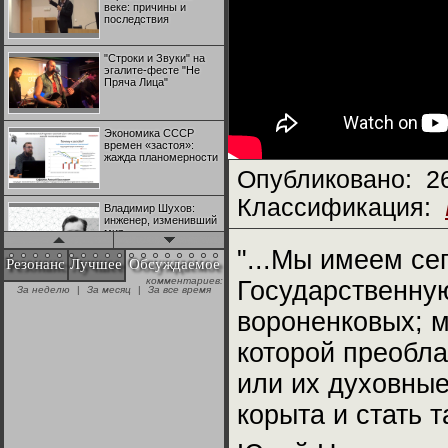
веке: причины и
последствия
"Строки и Звуки" на
эгалите-фесте "Не
Пряча Лица"
Экономика СССР
времен «застоя»:
жажда планомерности
Опубликовано:
2
Классификация:
Владимир Шухов:
инженер, изменивший
мир
"...Мы имеем се
Резонанс
Лучшее
Обсуждаемое
комментариев:
Государственну
"Аркадий Коц" на
За неделю
|
За месяц
|
За все время
эгалите-фесте "Не
Пряча Лица"
вороненковых; 
которой преобла
Контрапункты
глобализации:
или их духовны
геополитэкономическ
ий анализ
корыта и стать 
100 лет Ноябрьской
революции в