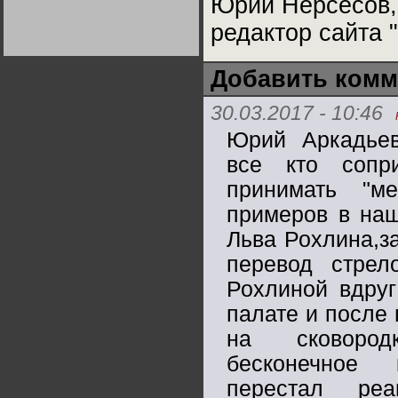
Юрий Нерсесов,
Германии:
парламентская
редактор сайта 
демократия или
диктатура
пролетариата?
Деятельность
Хрущёва в 50-е годы.
Добавить комм
Владимир Соловейчик
30.03.2017 - 10:46
Какова цена победы
СССР в Великой
Юрий Аркадьев
Отечественной? Олег
Двуреченский о
все кто сопр
потерянной
революционности
принимать "м
примеров в наш
Льва Рохлина,з
перевод стрел
Рохлиной вдруг
палате и после 
на сковородк
бесконечное 
перестал реа