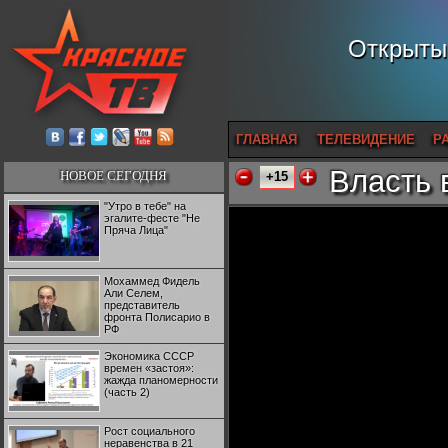
Открытый
ГЛАВНАЯ
ТЕЛЕВИДЕНИЕ
Р
Власть 
НОВОЕ СЕГОДНЯ
+15
"Утро в тебе" на
эгалите-фесте "Не
Пряча Лица"
Мохаммед Фидель
Али Селем,
представитель
фронта Полисарио в
РФ
Экономика СССР
времен «застоя»:
жажда планомерности
(часть 2)
Рост социального
неравенства в 21