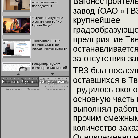
Вагоностроител
веке: причины и
последствия
завод (ОАО «ТВЗ
крупнейшее
"Строки и Звуки" на
эгалите-фесте "Не
Пряча Лица"
градообразующ
предприятие Тве
Экономика СССР
времен «застоя»:
останавливается
жажда планомерности
за отсутствия за
Владимир Шухов:
инженер, изменивший
ТВЗ был послед
мир
оставшихся в Тв
Резонанс
Лучшее
Обсуждаемое
трудилось около
"Аркадий Коц" на
эгалите-фесте "Не
+28
Пряча Лица"
основную часть 
выполнял работы
Контрапункты
глобализации:
№1 | Красная жара | Попов vs
№1 | Красная жара | Попов vs
прочим смежным 
геополитэкономическ
Биец
Биец
ий анализ
количество зака
+25
100 лет Ноябрьской
Одновременно н
революции в