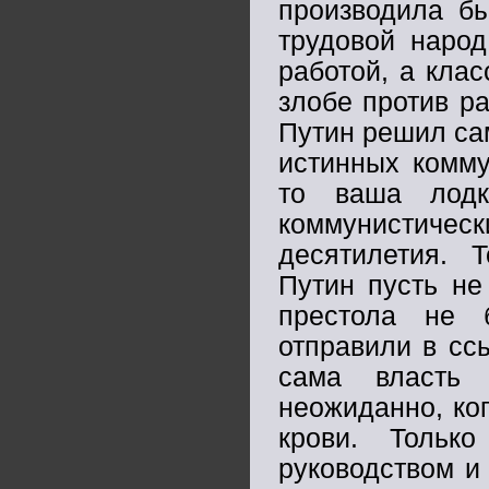
производила бы
трудовой народ
работой, а кла
злобе против ра
Путин решил са
истинных комму
то ваша лодк
коммунистич
десятилетия. 
Путин пусть не
престола не 
отправили в сс
сама власть
неожиданно, ко
крови. Тольк
руководством и