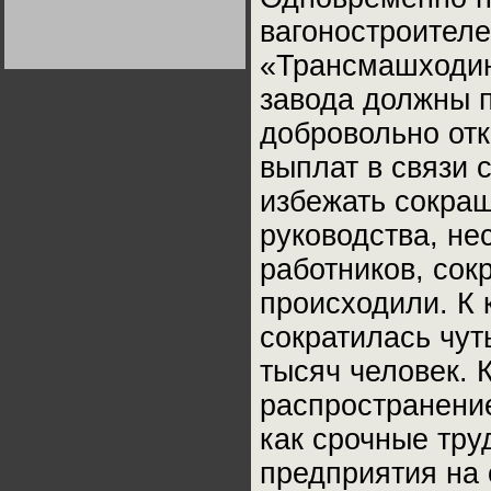
Германии:
вагоностроителе
парламентская
демократия или
Не сгорайте до выборов
Не сгорайте до выборов
диктатура
Путина! Юрий Нерсесов
Путина! Юрий Нерсесов
«Трансмашходинг
пролетариата?
Деятельность
Хрущёва в 50-е годы.
завода должны п
Владимир Соловейчик
добровольно отк
Какова цена победы
выплат в связи 
СССР в Великой
Отечественной? Олег
Двуреченский о
избежать сокра
потерянной
революционности
руководства, не
работников, сок
происходили. К 
сократилась чут
тысяч человек. 
распространени
как срочные тру
предприятия на 