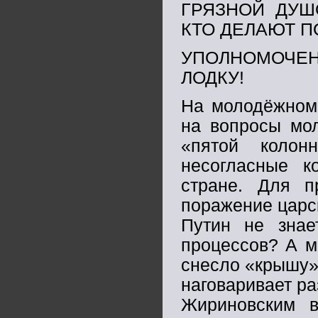
ГРЯЗНОЙ ДУШ
КТО ДЕЛАЮТ П
УПОЛНОМОЧЕН
ЛОДКУ!
На молодёжном 
на вопросы мол
«пятой колон
несогласные к
стране. Для п
поражение царск
Путин не знае
процессов? А м
снесло «крышу» 
наговаривает р
Жириновским в