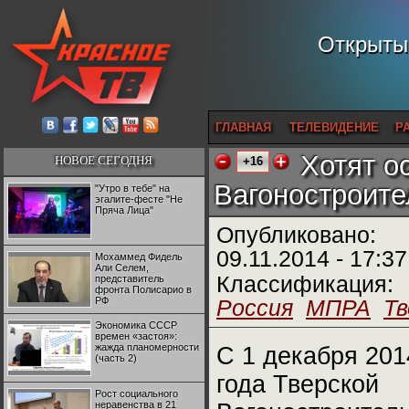
Открытый
ГЛАВНАЯ
ТЕЛЕВИДЕНИЕ
Р
Хотят о
НОВОЕ СЕГОДНЯ
+16
Вагоностроите
"Утро в тебе" на
эгалите-фесте "Не
Пряча Лица"
Опубликовано:
09.11.2014 - 17:37
Мохаммед Фидель
Али Селем,
Классификация:
представитель
фронта Полисарио в
РФ
Россия
МПРА
Тв
Экономика СССР
времен «застоя»:
жажда планомерности
С 1 декабря 201
(часть 2)
года Тверской
Рост социального
неравенства в 21