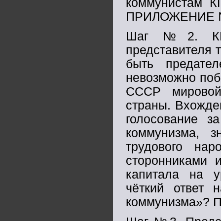
коммунистам КП
ПРИЛОЖЕНИЕ 
Шаг №2. КПС
представителя т
быть предател
невозможно поб
СССР мировой
страны. Вхожде
голосование з
коммунизма, з
трудового нар
сторонниками 
капитала на у
чёткий ответ 
коммунизма»?