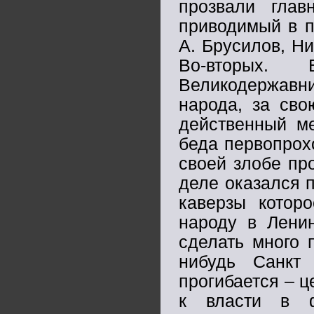
прозвали глав
приводимый в п
А. Брусилов, Н
Во-вторых.
Великодержав
народа, за сво
действенный ме
беда первопрох
своей злобе пр
деле оказался п
каверзы котор
народу в Ленин
сделать много п
нибудь Санкт
прогибается – ц
к власти в ф