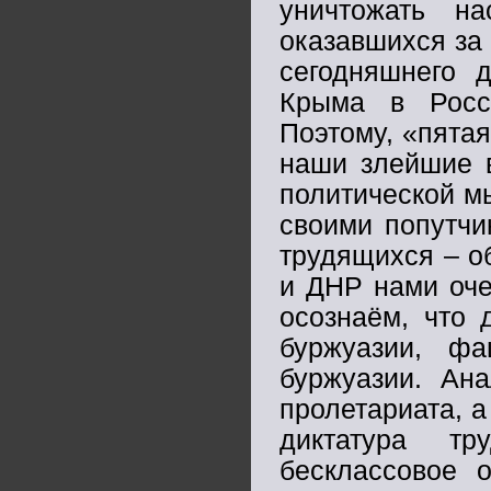
уничтожать н
оказавшихся за
сегодняшнего 
Крыма в Росс
Поэтому, «пята
наши злейшие в
политической м
своими попутчи
трудящихся – о
и ДНР нами оче
осознаём, что 
буржуазии, ф
буржуазии. Ана
пролетариата, 
диктатура т
бесклассовое 