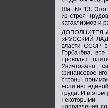
Шаг № 13. Этот
из строя Трудо
катаклизмов и
ДОПОЛНИТЕЛЬНОЕ ПРИЛОЖЕНИЕ. АНАЛИЗ ДВИЖЕНИЯ «РУССКИЙ ЛАД». Дорогие товарищи! За эти годы, когда к власти СССР в 1985 году пробрались либералы, в лице Горбачёва, все люди в здравом уме видят, что либералы проводят политику уничтожения потенциала нашей Родины. Уничтожено свобода и независимость России через финансовое иго. Умственно здоровая часть граждан нашей страны понимают, что не может развиваться государство, если нет единой идеи сплачивающих людей во имя ратного труда. И в этом русле решила выступить КПРФ, совместно с некоторыми движениями русско-национального направления создав движение «Русский Лад». И можем ли мы присоединиться к этому движению? Насколько их идея отвечает требованиям сегодняшнего дня? Для получения ответов на эти вопросы проанализируем их программное изложение в книге «Лад – русская модель мира» изложенная В.С.Никитиным, коммунистом из КПРФ, организатором этого движения. Конечно, инициаторы данного движения свой проект охарактеризовали так: - «Это устремлённый в будущее проект эффективного политического, социально-экономического и духовного развития России и Русского Мира как единственного целого, разработанный с учётом особенностей пространства, времени, нрава, смысла и образа жизни народов русско-российской цивилизации и законов исторически сложившегося в ней общества коллективного типа» (стр. 6). Инициативная группа определила принципы деятельности движения «Русский лад» списав с завещания князя Александра Невского. Это 7 пунктов: 1 - умение ладить с людьми любой национальности. 2 - оберегать Святую Русь, земли и народы. 3 - крепить духовную мощь Державы с лозунгом «Не в силе Бог, а в правде. 4 - уважать границы чужих территорий; 5 - жить по правде. 6 - уметь давать решительный отпор захватчикам и беспощадно карать предателей Отечества. 7- не преклоняться перед Западом, не принимать его веры. Как видим, в большинстве своём коммунистическая идеология этому и учит. Но говоря о Боге: - например: В.И.Ленину для крепления духовности народа не потребовался Бог. Тем более, сейчас, о каком Боге нужно говорить? Чей бог праведнее? Христианский – Иегова, Будда или мусульманский. У каждого Бога, своя, правда. А кто повторяет за иудаистами, что бог един, пусть попробует это сказать простому мусульманину, посмотрим, останется ли ухо у него целым. Да, при Александре Невском русский народ жил более обособленно и иные народы с иными религиями мало влияли. Мы, коммунисты понимаем, что правда может быть у каждого своя, но истина одна. Истина превыше всех богов! Коммунистическая идеология, входя в коллективистскую цивилизацию, является собирателями этой истины по крупицам человеческого опыта. Мы верим