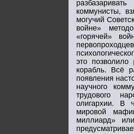
разбазариват
коммунисты, вз
могучий Советс
войне» метод
«горячей» вой
первопроходцев
психологическо
это позволило
корабль. Всё р
появления насто
научного ком
трудового на
олигархии. В 
мировой мафи
миллиард» или
предусматрив