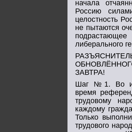
начала отчаян
Россию силам
целостность Ро
не пытаются оче
подрастающее
либерального ге
РАЗЪЯСНИТЕЛЬ
ОБНОВЛЁННОГ
ЗАВТРА!
Шаг №1. Во ис
время референ
трудовому нар
каждому гражда
Только выполни
трудового народ