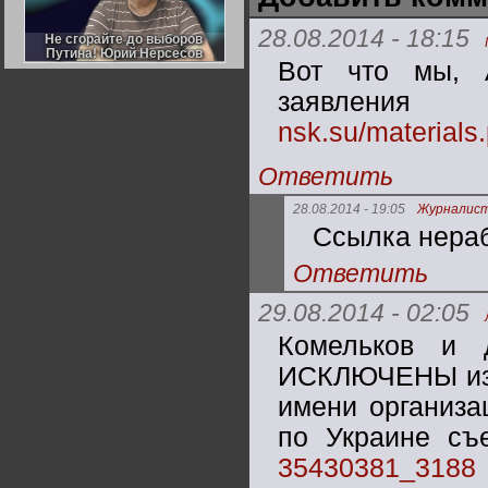
Германии:
парламентская
28.08.2014 - 18:15
демократия или
Не сгорайте до выборов
Не сгорайте до выборов
диктатура
Путина! Юрий Нерсесов
Путина! Юрий Нерсесов
пролетариата?
Вот что мы, 
Деятельность
Хрущёва в 50-е годы.
Владимир Соловейчик
заявлени
nsk.su/material
Какова цена победы
СССР в Великой
Ответить
Отечественной? Олег
Двуреченский о
потерянной
28.08.2014 - 19:05
Журналис
революционности
Ссылка нераб
Ответить
29.08.2014 - 02:05
Комельков и 
ИСКЛЮЧЕНЫ из Л
имени организа
по Украине съ
35430381_3188