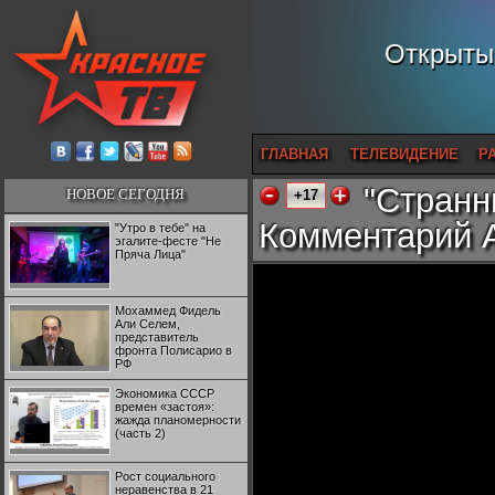
Открытый
ГЛАВНАЯ
ТЕЛЕВИДЕНИЕ
Р
"Странн
НОВОЕ СЕГОДНЯ
+17
Комментарий А
"Утро в тебе" на
эгалите-фесте "Не
Пряча Лица"
Мохаммед Фидель
Али Селем,
представитель
фронта Полисарио в
РФ
Экономика СССР
времен «застоя»:
жажда планомерности
(часть 2)
Рост социального
неравенства в 21