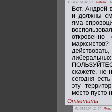
31.08.2014 - 01:21
А-Иван.
R
Вот, Андрей 
и должны см
яма спровоци
воспользовал
откровенно
марксистов
действовать,
либеральн
ПОЛЬЗУЙТЕС
скажете, не 
сегодня есть
эту территор
место пусто н
Ответить
01.09.2014 - 11:57
Люци