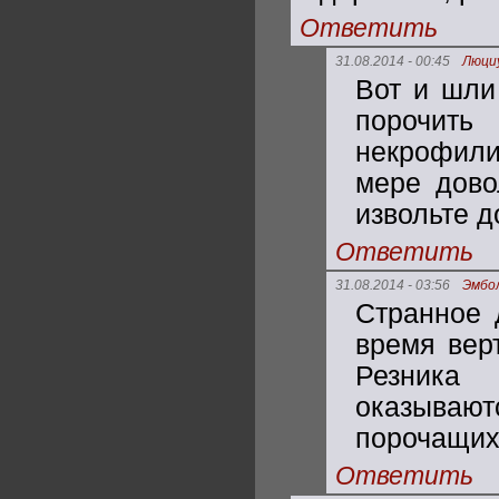
Ответить
31.08.2014 - 00:45
Люци
Вот и шли
порочить
некрофили
мере дово
извольте д
Ответить
31.08.2014 - 03:56
Эмбо
Странное 
время вер
Резника
оказываю
порочащих
Ответить