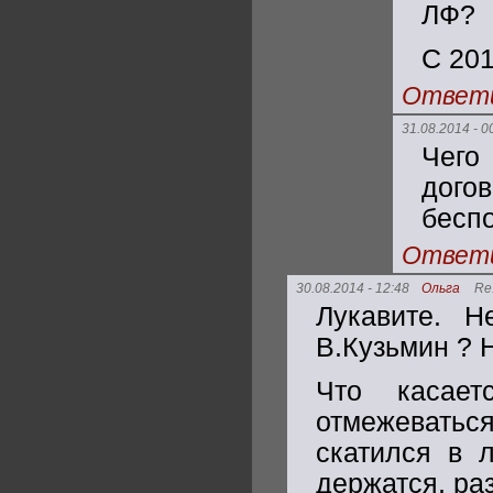
ЛФ?
С 201
Ответ
31.08.2014 - 0
Чег
дого
беспо
Ответ
30.08.2014 - 12:48
Ольга
Re
Лукавите. Н
В.Кузьмин ? Н
Что касает
отмежеватьс
скатился в 
держатся, раз