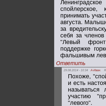
Ленинградск
спойлерское, 
принимать учас
августа. Малыш
за вредительск
себя за членов
"Левый фронт
поддержке гор
фальшивым лев
Ответить
29.08.2014 - 10:34
А-Иван.
R
Похоже, "спо
и есть насто
называться 
участию "пр
"левого".