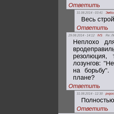
Ответить
31.08.2014 - 03:41
Эмбо
Весь строй
Ответить
29.08.2014 - 14:12
IVS
Re: Л
Неплохо для
вродеправи
резолюция, 
лозунгов: "Н
на борьбу".
плане?
Ответить
31.08.2014 - 12:30
pvgor
Полностью 
Ответить