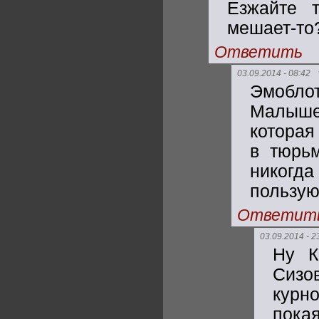
Езжайте т
мешает-то
Ответить
03.09.2014 - 08:42
Эмоблот
Малыше
которая
в тюрь
никогд
пользую
Ответит
03.09.2014 - 2
Ну К
Сизо
курн
пока