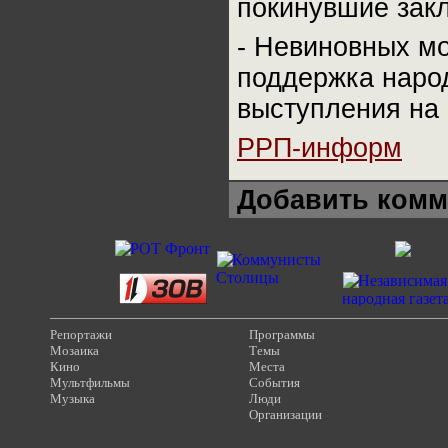
покинувшие закл
- Невиновных мо
поддержка народ
выступления на 
РРП-информ
Добавить комм
Репортажи
Программы
Мозаика
Темы
Кино
Места
Мультфильмы
События
Музыка
Люди
Организации