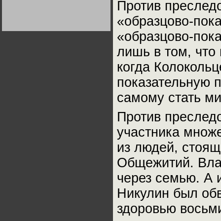
Против преследо
Германии:
парламентская
демократия или
«образцово-пока
диктатура
пролетариата?
Деятельность
«образцово-пок
Хрущёва в 50-е годы.
Владимир Соловейчик
лишь в том, что
когда Колокольц
Какова цена победы
СССР в Великой
показательную 
Отечественной? Олег
Двуреченский о
потерянной
самому стать ми
революционности
Против преслед
участника множе
из людей, стоящ
Общежитий. Вла
через семью. А 
Никулин был обв
здоровью восьми