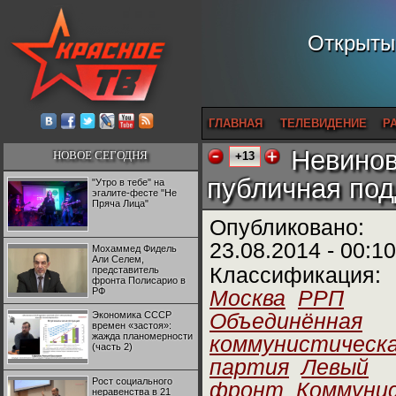
Открытый
ГЛАВНАЯ
ТЕЛЕВИДЕНИЕ
Р
Невинов
НОВОЕ СЕГОДНЯ
+13
публичная под
"Утро в тебе" на
эгалите-фесте "Не
Пряча Лица"
Опубликовано:
23.08.2014 - 00:10
Мохаммед Фидель
Али Селем,
Классификация:
представитель
фронта Полисарио в
РФ
Москва
РРП
Экономика СССР
Объединённая
времен «застоя»:
жажда планомерности
коммунистическ
(часть 2)
партия
Левый
Рост социального
фронт
Коммуни
неравенства в 21