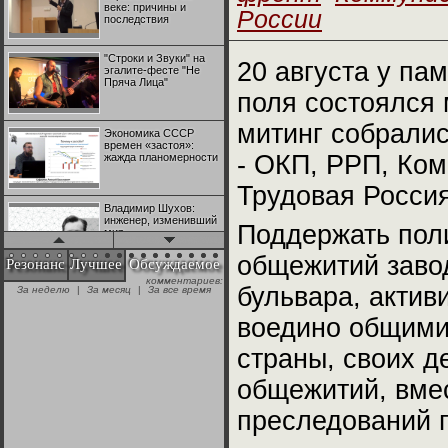
веке: причины и
России
последствия
"Строки и Звуки" на
20 августа у па
эгалите-фесте "Не
Пряча Лица"
поля состоялся 
митинг собрали
Экономика СССР
времен «застоя»:
- ОКП, РРП, Ко
жажда планомерности
Трудовая Россия
Владимир Шухов:
инженер, изменивший
Поддержать пол
мир
общежитий заво
Резонанс
Лучшее
Обсуждаемое
комментариев:
"Аркадий Коц" на
бульвара, акти
За неделю
|
За месяц
|
За все время
эгалите-фесте "Не
Пряча Лица"
воедино общими
страны, своих д
Контрапункты
глобализации:
общежитий, вме
геополитэкономическ
ий анализ
преследований 
100 лет Ноябрьской
революции в