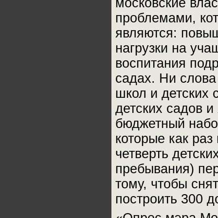
московские влас
проблемами, ко
являются: повы
нагрузки на уча
воспитания подр
садах. Ни слова
школ и детских 
детских садов и
бюджетный набо
которые как раз
четверть детски
пребывания) пер
тому, чтобы сня
построить 300 