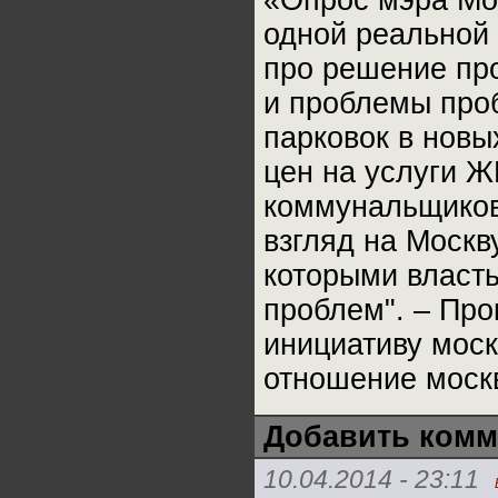
«Опрос мэра Мос
одной реальной 
про решение про
и проблемы проб
парковок в новы
цен на услуги Ж
коммунальщиков 
взгляд на Москв
которыми власть
проблем". – Пр
инициативу мос
отношение москв
Добавить комм
10.04.2014 - 23:11