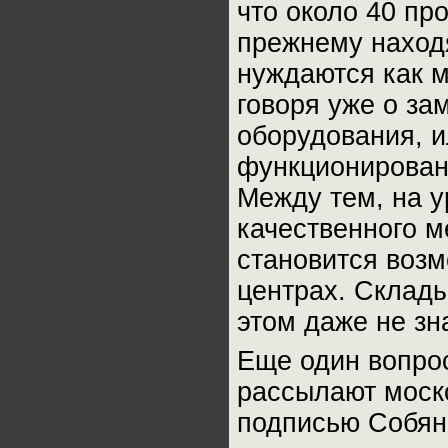
что около 40 пр
прежнему наход
нуждаются как 
говоря уже о за
оборудования, и
функционировани
Между тем, на у
качественного 
становится воз
центрах. Склады
этом даже не зна
Еще один вопрос
рассылают моско
подписью Собяни