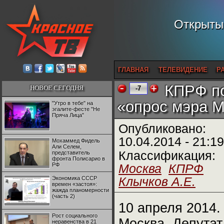
Открытый
ГЛАВНАЯ
ТЕЛЕВИДЕНИЕ
Р
КПРФ по
НОВОЕ СЕГОДНЯ
-7
«опрос мэра 
"Утро в тебе" на
эгалите-фесте "Не
Пряча Лица"
Опубликовано:
10.04.2014 - 21:19
Мохаммед Фидель
Али Селем,
Классификация:
представитель
фронта Полисарио в
РФ
Москва
КПРФ
Экономика СССР
Клычков А.Е.
времен «застоя»:
жажда планомерности
(часть 2)
10 апреля 2014.
Рост социального
Москва. Депутат
неравенства в 21