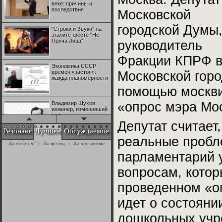
веке: причины и
последствия
Московской
городской Думы
"Строки и Звуки" на
эгалите-фесте "Не
Пряча Лица"
руководитель
Фракции КПРФ 
Экономика СССР
времен «застоя»:
Московской гор
жажда планомерности
помощью москвич
«опрос мэра Мо
Владимир Шухов:
инженер, изменивший
мир
Депутат считает
Резонанс
Лучшее
Обсуждаемое
реальные пробл
"Аркадий Коц" на
За неделю
|
За месяц
|
За все время
эгалите-фесте "Не
Пряча Лица"
парламентарий 
вопросам, котор
Контрапункты
глобализации:
проведенном «оп
геополитэкономическ
ий анализ
идет о состояни
дошкольных учр
100 лет Ноябрьской
революции в