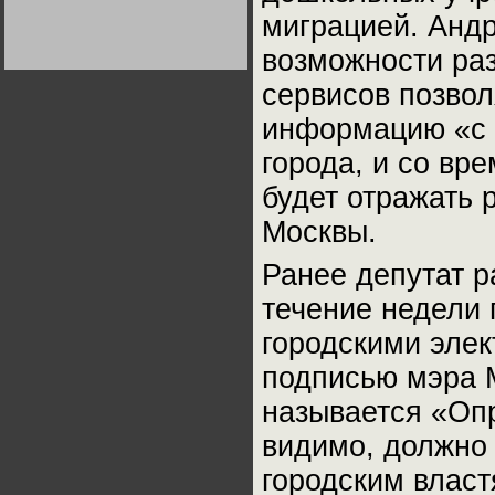
Германии:
миграцией. Андр
парламентская
демократия или
диктатура
возможности раз
пролетариата?
Деятельность
Хрущёва в 50-е годы.
сервисов позвол
Владимир Соловейчик
информацию «с 
Какова цена победы
города, и со вр
СССР в Великой
Отечественной? Олег
будет отражать
Двуреченский о
потерянной
революционности
Москвы.
Ранее депутат р
течение недели 
городскими эле
подписью мэра 
называется «Опр
видимо, должно
городским власт