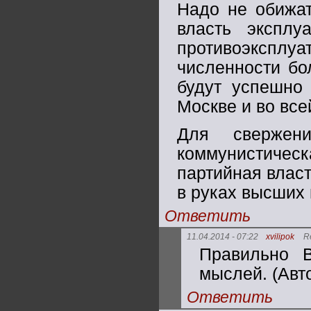
Надо не обижат
власть эксплу
противоэксплуа
численности бо
будут успешно
Москве и во все
Для свержени
коммунистическа
партийная власт
в руках высших
Ответить
11.04.2014 - 07:22
xvilipok
R
Правильно В
мыслей. (Авт
Ответить