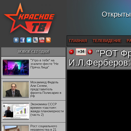
Открытый
ГЛАВНАЯ
ТЕЛЕВИДЕНИЕ
Р
"РОТ Фр
НОВОЕ СЕГОДНЯ
+34
И.Л.Ферберов:
"Утро в тебе" на
эгалите-фесте "Не
Пряча Лица"
Мохаммед Фидель
Али Селем,
представитель
фронта Полисарио в
РФ
Экономика СССР
времен «застоя»:
жажда планомерности
(часть 2)
Рост социального
неравенства в 21