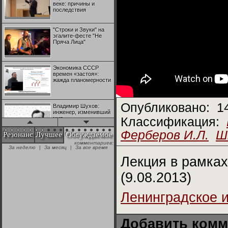
веке: причины и
последствия
"Строки и Звуки" на
эгалите-фесте "Не
Пряча Лица"
Экономика СССР
времен «застоя»:
жажда планомерности
Опубликовано:
1
Владимир Шухов:
инженер, изменивший
мир
Классификация:
Ферберов И.Л.
Ш
Резонанс
Лучшее
Обсуждаемое
комментариев:
"Аркадий Коц" на
За неделю
|
За месяц
|
За все время
эгалите-фесте "Не
Пряча Лица"
Лекция в рамка
(9.08.2013)
Контрапункты
глобализации:
Ленинградское 
геополитэкономическ
ий анализ
Добавить комм
100 лет Ноябрьской
революции в