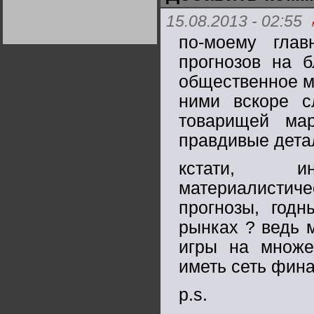
Германии:
парламентская
15.08.2013 - 02:55
демократия или
диктатура
по-моему глав
пролетариата?
Деятельность
Хрущёва в 50-е годы.
прогнозов на б
Владимир Соловейчик
общественное мн
Какова цена победы
ними вскоре с
СССР в Великой
Отечественной? Олег
товарищей мар
Двуреченский о
потерянной
правдивые дета
революционности
кстати, ин
материалисти
прогнозы, год
рынках ? ведь 
игры на множес
иметь сеть фин
p.s.